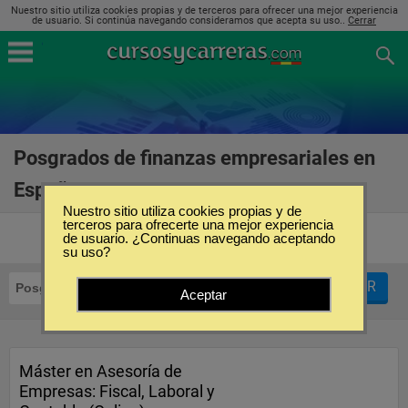
Nuestro sitio utiliza cookies propias y de terceros para ofrecer una mejor experiencia
de usuario. Si continúa navegando consideramos que acepta su uso..
Cerrar
Posgrados de finanzas empresariales en
España
(21)
Nuestro sitio utiliza cookies propias y de
terceros para ofrecerte una mejor experiencia
de usuario. ¿Continuas navegando aceptando
su uso?
FILTRAR
Posgrados
Finanzas Empresariales
Aceptar
Máster en Asesoría de
Empresas: Fiscal, Laboral y