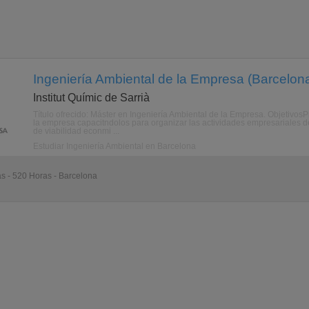
Ingeniería Ambiental de la Empresa (Barcelon
Institut Químic de Sarrià
Título ofrecido: Máster en Ingeniería Ambiental de la Empresa. ObjetivosP
la empresa capacitndolos para organizar las actividades empresariales d
de viabilidad econmi ...
Estudiar Ingeniería Ambiental en Barcelona
as - 520 Horas - Barcelona