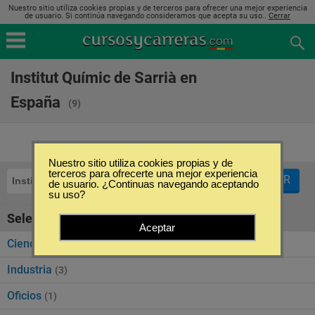
Nuestro sitio utiliza cookies propias y de terceros para ofrecer una mejor experiencia
de usuario. Si continúa navegando consideramos que acepta su uso..
Cerrar
Institut Químic de Sarrià en
España
(9)
Nuestro sitio utiliza cookies propias y de
terceros para ofrecerte una mejor experiencia
FILTRAR
Institut Químic de Sarrià
de usuario. ¿Continuas navegando aceptando
su uso?
Seleccione la categoría
Aceptar
Ciencias Exactas y Naturales
(4)
Industria
(3)
Oficios
(1)