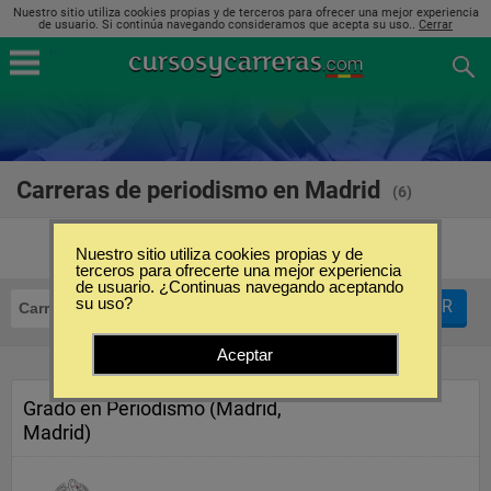
Nuestro sitio utiliza cookies propias y de terceros para ofrecer una mejor experiencia
de usuario. Si continúa navegando consideramos que acepta su uso..
Cerrar
Carreras de periodismo en Madrid
(6)
Nuestro sitio utiliza cookies propias y de
terceros para ofrecerte una mejor experiencia
de usuario. ¿Continuas navegando aceptando
su uso?
FILTRAR
Carreras
Periodismo
Madrid
Aceptar
Grado en Periodismo (Madrid,
Madrid)