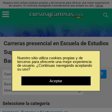
Nuestro sitio utiliza cookies propias y de terceros para ofrecer una mejor experiencia
de usuario. Si continúa navegando consideramos que acepta su uso..
Cerrar
Carreras presencial en Escuela de Estudios
Superiores y Universitarios Formatic
Nuestro sitio utiliza cookies propias y de
Barcelona en España
(1)
terceros para ofrecerte una mejor experiencia
de usuario. ¿Continuas navegando aceptando
su uso?
FILTRAR
Carreras
Presencial
Aceptar
Escuela de Estudios Superiores y
Universitarios Formatic Barcelona
Seleccione la categoría