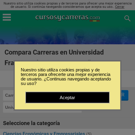
Nuestro sitio utiliza cookies propias y de terceros para ofrecer una mejor experiencia
de usuario. Si continúa navegando consideramos que acepta su uso..
Cerrar
Compara Carreras en Universidad
Francisco de Vitoria en España
(18)
Nuestro sitio utiliza cookies propias y de
terceros para ofrecerte una mejor experiencia
de usuario. ¿Continuas navegando aceptando
su uso?
FILTRAR
Carreras
Aceptar
Universidad Francisco de Vitoria
Seleccione la categoría
Ciencias Económicas y Empresariales
(5)