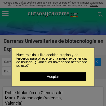
Nuestro sitio utiliza cookies propias y de terceros para ofrecer una mejor experiencia
de usuario. Si continúa navegando consideramos que acepta su uso..
Cerrar
Carreras Universitarias de biotecnología en
España
(1)
Nuestro sitio utiliza cookies propias y de
terceros para ofrecerte una mejor experiencia
FILTRAR
Carreras Universitarias
de usuario. ¿Continuas navegando aceptando
su uso?
Biotecnología
Aceptar
Doble titulación en Ciencias del
Mar + Biotecnología (Valencia,
Valencia)