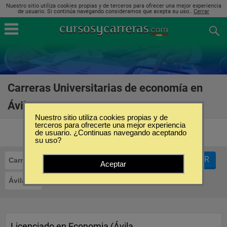
Nuestro sitio utiliza cookies propias y de terceros para ofrecer una mejor experiencia
de usuario. Si continúa navegando consideramos que acepta su uso..
Cerrar
Carreras Universitarias de economía en
Ávila
(12)
Nuestro sitio utiliza cookies propias y de
terceros para ofrecerte una mejor experiencia
de usuario. ¿Continuas navegando aceptando
su uso?
FILTRAR
Carreras Universitarias
Economía
Aceptar
Ávila
Licenciado en Economia (Ávila,