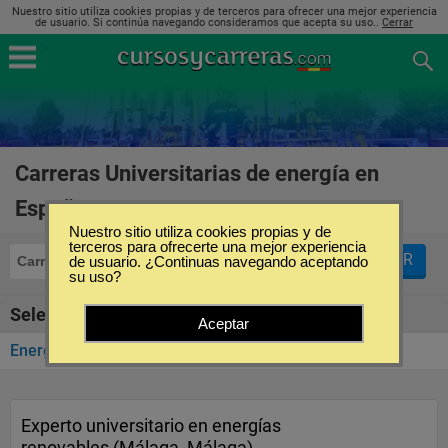
Nuestro sitio utiliza cookies propias y de terceros para ofrecer una mejor experiencia
de usuario. Si continúa navegando consideramos que acepta su uso..
Cerrar
Carreras Universitarias de energía en
España
(1)
Nuestro sitio utiliza cookies propias y de
terceros para ofrecerte una mejor experiencia
FILTRAR
Carreras Universitarias
de usuario. ¿Continuas navegando aceptando
Energía
su uso?
Seleccione la SubCategoría de "Energía"
Aceptar
Energías Renovables
(1)
Experto universitario en energías
renovables (Málaga, Málaga)