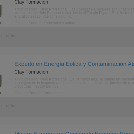
Clay Formación
Título ofrecido: Título Profesional. Las Energas Renovables son unas fu
tanto desde la Unin Europea como desde el Estado Espaol. Este incremen
energtico espaol trae consigo un au ...
Estudiar Energías Renovables online
s - online
Experto en Energía Eólica y Contaminación At
Clay Formación
Título ofrecido: Título Profesional. En los ltimos aos, ha habido un crec
tecnolgico en la bsqueda por fomentar la explotacin de las fuentes de re
preocupacin social por nue ...
Estudiar Energía Eólica online
s - online
Master Europeo en Gestión de Energías Renov