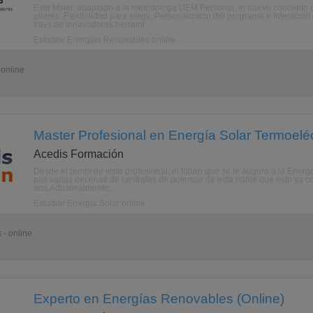
Este Mster, adaptado a la metodologa UEM Personal, el nuevo concepto 
pilares: Flexibilidad para elegir, Personalizacin del programa e Interaccin
travs de innovadoras herrami ...
Estudiar Energías Renovables online
 online
Master Profesional en Energía Solar Termoeléc
Acedis Formación
Desde el punto de vista profesional, el futuro que se le augura a la Ener
pas varias decenas de centrales de potencia de esta ndole que estn ya co
aos.Adicionalmente, ...
Estudiar Energía Solar online
 - online
Experto en Energías Renovables (Online)