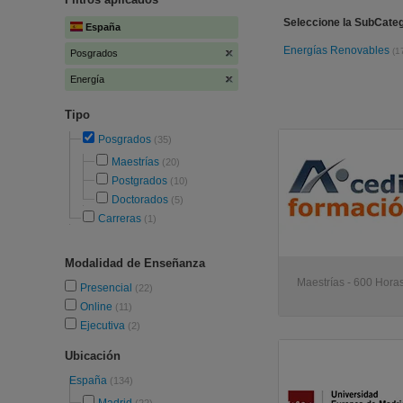
Seleccione la SubCateg
España
Energías Renovables
(1
Posgrados
Energía
Tipo
Posgrados
(35)
Maestrías
(20)
Postgrados
(10)
Doctorados
(5)
Carreras
(1)
Modalidad de Enseñanza
Maestrías - 600 Horas
Presencial
(22)
Online
(11)
Ejecutiva
(2)
Ubicación
España
(134)