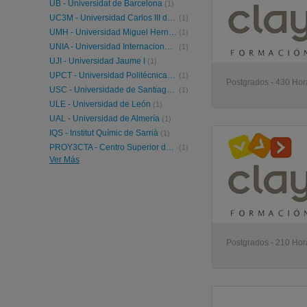
UB - Universidat de Barcelona
(1)
UC3M - Universidad Carlos III de Madrid
(1)
UMH - Universidad Miguel Hernández de Elche
(1)
UNIA - Universidad Internacional de Andalucía
(1)
UJI - Universidad Jaume I
(1)
UPCT - Universidad Politécnica de Cartagena
(1)
Postgrados - 430 Hora
USC - Universidade de Santiago de Compostela
(1)
ULE - Universidad de León
(1)
UAL - Universidad de Almería
(1)
IQS - Institut Químic de Sarrià
(1)
PROY3CTA - Centro Superior de Edificación, Arquitectura e Ingenieria
(1)
Ver Más
IUSC - International University Study Center
(1)
ULL - Universidad de la Laguna
(1)
UJAEN - Universidad de Jaén
(1)
Postgrados - 210 Hora