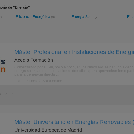
oría de "Energía"
Eficiencia Energética
Energía Solar
Ene
7)
(8)
(7)
Máster Profesional en Instalaciones de Energía
Acedis Formación
Comenzando por el Sur, poco a poco, en los ltimos aos se han ido extend
energa solar, tanto en aplicaciones domsticas para aprovechamiento part
para la generacin directa ...
Estudiar Energía Solar online
 - online
Máster Universitario en Energías Renovables 
Universidad Europea de Madrid