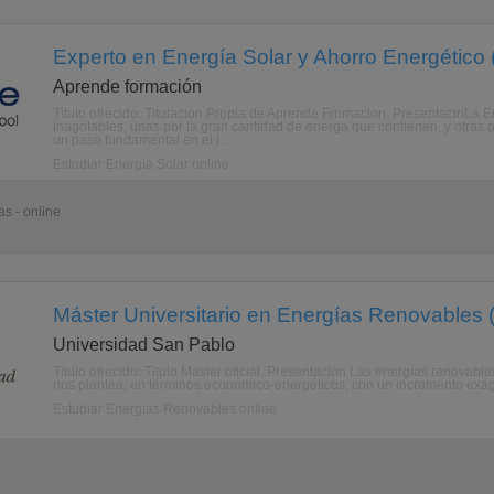
Experto en Energía Solar y Ahorro Energético 
Aprende formación
Título ofrecido: Titulacion Propia de Aprende Fromacion. PresentacinLa 
inagotables, unas por la gran cantidad de energa que contienen, y otras
un paso fundamental en el l ...
Estudiar Energía Solar online
s - online
Máster Universitario en Energías Renovables 
Universidad San Pablo
Título ofrecido: Titulo Master oficial. Presentación Las energías renovab
nos plantea, en términos económico-energéticos, con un incremento exager
Estudiar Energías Renovables online