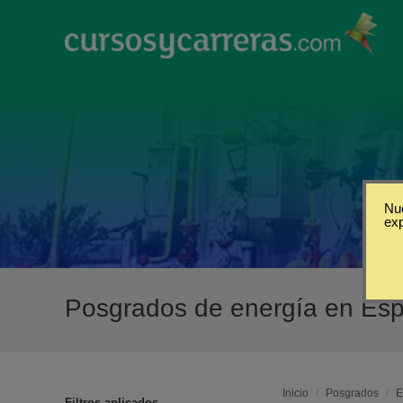
Nue
ex
Posgrados de energía en Es
Inicio
/
Posgrados
/
E
Filtros aplicados