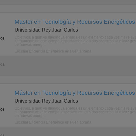
Master en Tecnología y Recursos Energéticos
Universidad Rey Juan Carlos
Objetivos, a quin va dirigidoLa energa es un elemento cada vez ms relevant
plenamente en este campo, especialmente en dos aspectos: la eficaz gestin
de nuevas energ ...
Estudiar Eficiencia Energética en Fuenlabrada
ada
Máster en Tecnología y Recursos Energéticos
Universidad Rey Juan Carlos
Objetivos, a quin va dirigidoLa energa es un elemento cada vez ms relevant
plenamente en este campo, especialmente en dos aspectos: la eficaz gestin
de nuevas energ ...
Estudiar Eficiencia Energética en Fuenlabrada
ada