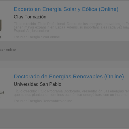
Experto en Energía Solar y Eólica (Online)
Clay Formación
Título ofrecido: Título Profesional. Dentro de las energas renovables, la 
tienen mayor expansin en Espaa. Adems, su importancia es cada vez may
Espaol. As, los sectore ...
Estudiar Energía Solar online
s - online
Doctorado de Energías Renovables (Online)
Universidad San Pablo
Título ofrecido: Titulo Programa Doctorado. Presentación Las energías r
que se nos plantea, en términos económico-energéticos, con un incremento
Estudiar Energías Renovables online