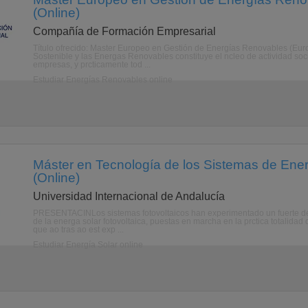
(Online)
Compañía de Formación Empresarial
Título ofrecido: Master Europeo en Gestión de Energías Renovables (Europ
Sostenible y las Energas Renovables constituye el ncleo de actividad soc
empresas, y prcticamente tod ...
Estudiar Energías Renovables online
Máster en Tecnología de los Sistemas de Ener
(Online)
Universidad Internacional de Andalucía
PRESENTACINLos sistemas fotovoltaicos han experimentado un fuerte desa
de la energa solar fotovoltaica, puestas en marcha en la prctica totalidad
que ao tras ao est exp ...
Estudiar Energía Solar online