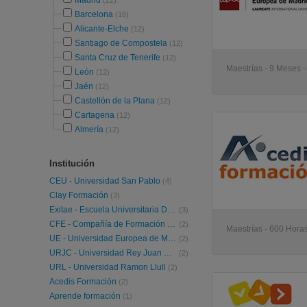
Madrid
(22)
Barcelona
(16)
Alicante-Elche
(12)
Santiago de Compostela
(12)
Santa Cruz de Tenerife
(12)
Maestrías - 9 Meses -
León
(12)
Jaén
(12)
Castellón de la Plana
(12)
Cartagena
(12)
Almería
(12)
Institución
CEU - Universidad San Pablo
(4)
Clay Formación
(3)
Exitae - Escuela Universitaria De Formación Abierta
(3)
CFE - Compañía de Formación Empresarial
(2)
Maestrías - 600 Horas
UE - Universidad Europea de Madrid
(2)
URJC - Universidad Rey Juan Carlos
(2)
URL - Universidad Ramon Llull
(2)
Acedis Formación
(2)
Aprende formación
(1)