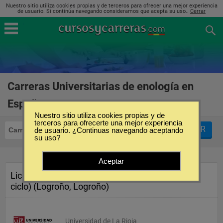
Nuestro sitio utiliza cookies propias y de terceros para ofrecer una mejor experiencia
de usuario. Si continúa navegando consideramos que acepta su uso..
Cerrar
Carreras Universitarias de enología en
España
(1)
Nuestro sitio utiliza cookies propias y de
terceros para ofrecerte una mejor experiencia
FILTRAR
Carreras Universitarias
de usuario. ¿Continuas navegando aceptando
Enología
su uso?
Aceptar
Licenciatura en Enología (2º
ciclo) (Logroño, Logroño)
Universidad de La Rioja