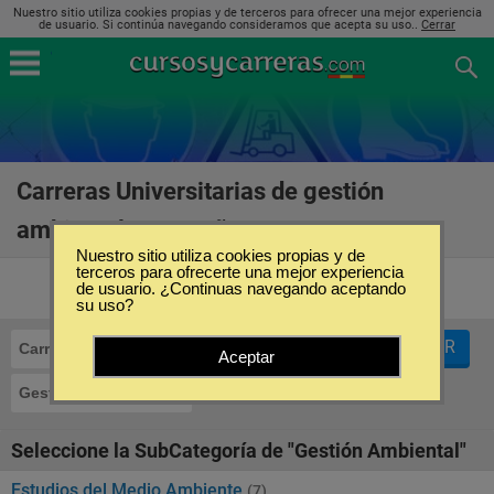
Nuestro sitio utiliza cookies propias y de terceros para ofrecer una mejor experiencia
de usuario. Si continúa navegando consideramos que acepta su uso..
Cerrar
Carreras Universitarias de gestión
ambiental en España
(8)
Nuestro sitio utiliza cookies propias y de
terceros para ofrecerte una mejor experiencia
de usuario. ¿Continuas navegando aceptando
su uso?
FILTRAR
Carreras Universitarias
Aceptar
Gestión Ambiental
Seleccione la SubCategoría de "Gestión Ambiental"
Estudios del Medio Ambiente
(7)