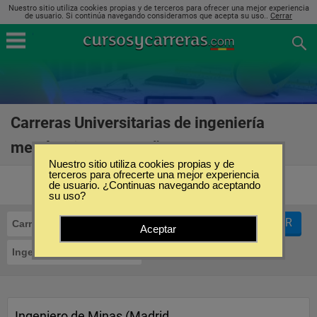
Nuestro sitio utiliza cookies propias y de terceros para ofrecer una mejor experiencia
de usuario. Si continúa navegando consideramos que acepta su uso..
Cerrar
Carreras Universitarias de ingeniería
metalúrgica en España
(13)
Nuestro sitio utiliza cookies propias y de
terceros para ofrecerte una mejor experiencia
de usuario. ¿Continuas navegando aceptando
su uso?
FILTRAR
Carreras Universitarias
Aceptar
Ingeniería Metalúrgica
Ingeniero de Minas (Madrid,