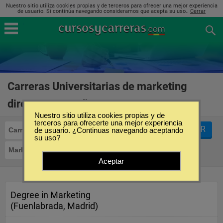
Nuestro sitio utiliza cookies propias y de terceros para ofrecer una mejor experiencia
de usuario. Si continúa navegando consideramos que acepta su uso..
Cerrar
Carreras Universitarias de marketing
directo en España
(1)
Nuestro sitio utiliza cookies propias y de
terceros para ofrecerte una mejor experiencia
FILTRAR
Carreras Universitarias
de usuario. ¿Continuas navegando aceptando
su uso?
Marketing Directo
Aceptar
Degree in Marketing
(Fuenlabrada, Madrid)