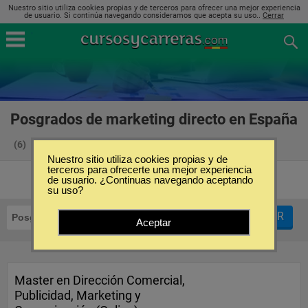
Nuestro sitio utiliza cookies propias y de terceros para ofrecer una mejor experiencia
de usuario. Si continúa navegando consideramos que acepta su uso..
Cerrar
Posgrados de marketing directo en España
(6)
Nuestro sitio utiliza cookies propias y de
terceros para ofrecerte una mejor experiencia
de usuario. ¿Continuas navegando aceptando
su uso?
FILTRAR
Posgrados
Marketing Directo
Aceptar
Master en Dirección Comercial,
Publicidad, Marketing y