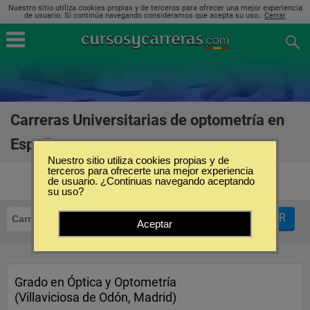
Nuestro sitio utiliza cookies propias y de terceros para ofrecer una mejor experiencia
de usuario. Si continúa navegando consideramos que acepta su uso..
Cerrar
Carreras Universitarias de optometría en
España
(8)
Nuestro sitio utiliza cookies propias y de
terceros para ofrecerte una mejor experiencia
de usuario. ¿Continuas navegando aceptando
su uso?
FILTRAR
Carreras Universitarias
Optometría
Aceptar
Grado en Óptica y Optometría
(Villaviciosa de Odón, Madrid)