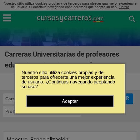
Nuestro sitio utiliza cookies propias y de terceros para ofrecer una mejor experiencia
de usuario. Si continúa navegando consideramos que acepta su uso..
Cerrar
Carreras Universitarias de profesores
educación primaria en España
(16)
Nuestro sitio utiliza cookies propias y de
terceros para ofrecerte una mejor experiencia
de usuario. ¿Continuas navegando aceptando
su uso?
FILTRAR
Carreras Universitarias
Aceptar
Profesores Educación Primaria
Maestro. Especialización