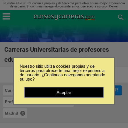
Nuestro sitio utiliza cookies propias y de terceros para ofrecer una mejor experiencia
de usuario. Si continúa navegando consideramos que acepta su uso..
Cerrar
Carreras Universitarias de profesores
educación primaria en Madrid
(4)
Nuestro sitio utiliza cookies propias y de
terceros para ofrecerte una mejor experiencia
de usuario. ¿Continuas navegando aceptando
su uso?
FILTRAR
Carreras Universitarias
Aceptar
Profesores Educación Primaria
Madrid