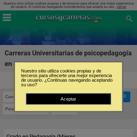
Nuestro sitio utiliza cookies propias y de terceros para ofrecer una mejor experiencia
de usuario. Si continúa navegando consideramos que acepta su uso..
Cerrar
Carreras Universitarias de psicopedagogía
en Mieres
(3)
Nuestro sitio utiliza cookies propias y de
terceros para ofrecerte una mejor experiencia
de usuario. ¿Continuas navegando aceptando
su uso?
FILTRAR
Carreras Universitarias
Aceptar
Psicopedagogía
Mieres
Grado en Pedagogía (Mieres,