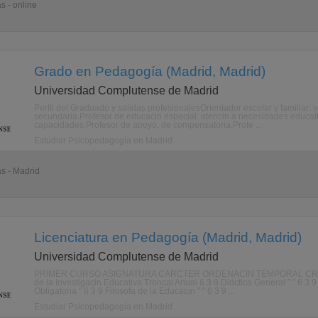
s - online
Grado en Pedagogía (Madrid, Madrid)
Universidad Complutense de Madrid
Perfil del Graduado y salidas profesionalesOrientador escolar y familiar:
secundaria.Profesor de educacin especial: atencin a necesidades educati
capacidades.Profesor de apoyo, de compensatoria.Profe ...
Estudiar Psicopedagogía en Madrid
as - Madrid
Licenciatura en Pedagogía (Madrid, Madrid)
Universidad Complutense de Madrid
PRIMER CURSO ASIGNATURA CARCTER ORDENACIN TEMPORAL CRDIT
de la Investigacin Educativa Troncal Anual 6 3 9 Didctica General " " 6 3 
Obligatoria " 6 3 9 Filosofa de la Educacin " " 6 3 9 ...
Estudiar Psicopedagogía en Madrid