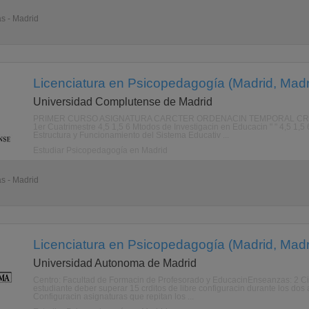
as - Madrid
Licenciatura en Psicopedagogía (Madrid, Madr
Universidad Complutense de Madrid
PRIMER CURSO ASIGNATURA CARCTER ORDENACIN TEMPORAL CRDITO
1er Cuatrimestre 4,5 1,5 6 Mtodos de Investigacin en Educacin " " 4,5 1,5 
Estructura y Funcionamiento del Sistema Educativ ...
Estudiar Psicopedagogía en Madrid
as - Madrid
Licenciatura en Psicopedagogía (Madrid, Madr
Universidad Autonoma de Madrid
Centro: Facultad de Formacin de Profesorado y EducacinEnseanzas: 2 C
estudiante deber superar 15 crditos de libre configuracin durante los dos
Configuracin asignaturas que repitan los ...