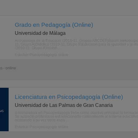
Grado en Pedagogía (Online)
Universidad de Málaga
Antropologa de la Educacin (2010-11, Grupos ABCDEF)Bases metodolgicas
11, Grupo A)Didctica (2010-11, Grupo B)Educacin para la igualdad y la di
(2010-11, Grupo A)Histori ...
Estudiar Psicopedagogía online
s - online
Licenciatura en Psicopedagogía (Online)
Universidad de Las Palmas de Gran Canaria
a licenciatura en Psicopedagoga tiene como objetivo principal la formacin
Su actuacin profesional est relacionada comunmente al sistema educativ
ocupando a su vez otros espa ...
Estudiar Psicopedagogía online