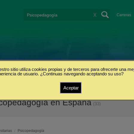
X
Carreras
stro sitio utiliza cookies propias y de terceros para ofrecerte una me
periencia de usuario. ¿Continuas navegando aceptando su uso?
Aceptar
sicopedagogía en España
(33)
sitarias
/
Psicopedagogía