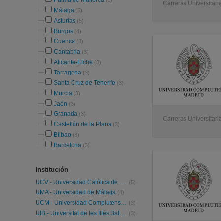
Palma de Mallorca
(5)
Carreras Universitaria
Málaga
(5)
Asturias
(5)
Burgos
(4)
Cuenca
(3)
Cantabria
(3)
Alicante-Elche
(3)
Tarragona
(3)
Santa Cruz de Tenerife
(3)
Murcia
(3)
Jaén
(3)
Granada
(3)
Carreras Universitari
Castellón de la Plana
(3)
Bilbao
(3)
Barcelona
(3)
Institución
UCV - Universidad Católica de Valencia
(5)
UMA - Universidad de Málaga
(4)
UCM - Universidad Complutense de Madrid
(3)
UIB - Universitat de les Illes Balears
(3)