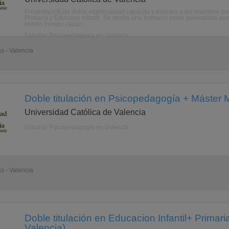
PresentacinEsta doble especialidad capacita y prepara a los maestros pa
Primaria y Educacin Infantil. Se recibe una formacin como generalista que 
mismo tiempo capaci ...
Estudiar Psicopedagogía en Valencia
as - Valencia
Doble titulación en Psicopedagogía + Máster 
Universidad Católica de Valencia
Estudiar Psicopedagogía en Valencia
as - Valencia
Doble titulación en Educacion Infantil+ Primari
Valencia)