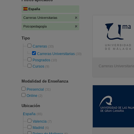
España
Carreras Universitarias
Psicopedagogía
Tipo
Carreras
(33)
Carreras Universitarias
(33)
Posgrados
(10)
Carreras Universitaria
Cursos
(9)
Modalidad de Enseñanza
Presencial
(31)
Online
(2)
Ubicación
España
(65)
Valencia
(7)
Madrid
(6)