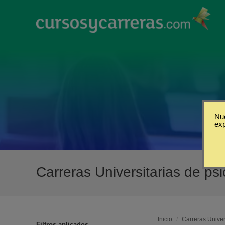
Nue
ex
Carreras Universitarias de p
Inicio
/
Carreras Univer
Filtros aplicados