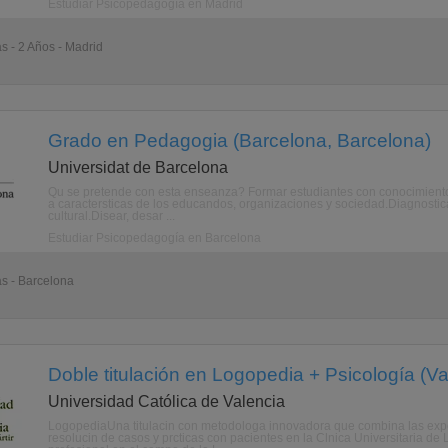
Estudiar Psicopedagogía en Madrid
as - 2 Años - Madrid
Grado en Pedagogia (Barcelona, Barcelona)
Universidat de Barcelona
Qu se pretende con esta enseanza? Formar estudiantes con conocimiento
a caractersticas de los educandos, organizaciones y sociedad.Diagnostica
cultural.Disear, desar ...
Estudiar Psicopedagogía en Barcelona
as - Barcelona
Doble titulación en Logopedia + Psicología (Va
Universidad Católica de Valencia
LogopediaUna titulacin con metodologa innovadora que combina las expos
resolucin de casos y prcticas con pacientes en la Clnica Universitaria d