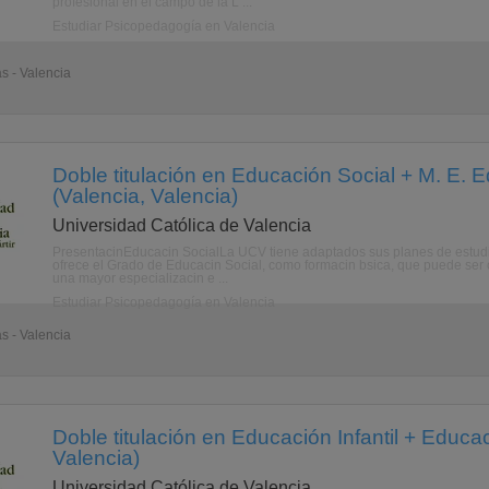
profesional en el campo de la L ...
Estudiar Psicopedagogía en Valencia
as - Valencia
Doble titulación en Educación Social + M. E. 
(Valencia, Valencia)
Universidad Católica de Valencia
PresentacinEducacin SocialLa UCV tiene adaptados sus planes de estudi
ofrece el Grado de Educacin Social, como formacin bsica, que puede ser 
una mayor especializacin e ...
Estudiar Psicopedagogía en Valencia
as - Valencia
Doble titulación en Educación Infantil + Educa
Valencia)
Universidad Católica de Valencia