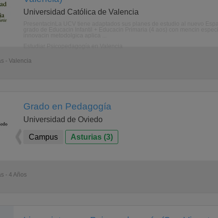
Universidad Católica de Valencia
PresentacinLa UCV tiene adaptados sus planes de estudio al nuevo Espac
grado de Educacin Infantil + Educacin Primaria (4 aos) con mencin especi
innovacin metodolgica aplica ...
Estudiar Psicopedagogía en Valencia
as - Valencia
Grado en Pedagogía
Universidad de Oviedo
Campus
Asturias (3)
as - 4 Años