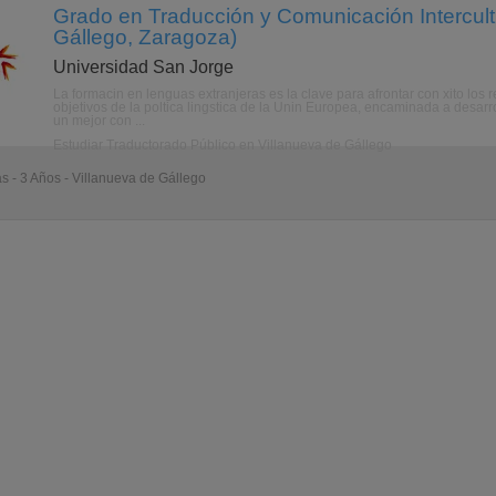
Grado en Traducción y Comunicación Intercultu
Gállego, Zaragoza)
Universidad San Jorge
La formacin en lenguas extranjeras es la clave para afrontar con xito los 
objetivos de la poltica lingstica de la Unin Europea, encaminada a desarro
un mejor con ...
Estudiar Traductorado Público en Villanueva de Gállego
as - 3 Años - Villanueva de Gállego