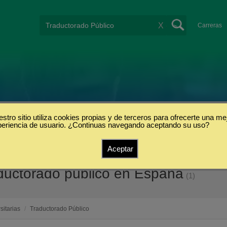
X
Carreras
stro sitio utiliza cookies propias y de terceros para ofrecerte una me
periencia de usuario. ¿Continuas navegando aceptando su uso?
Aceptar
aductorado público en España
(1)
sitarias
/
Traductorado Público