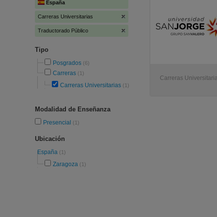
España
Carreras Universitarias
Traductorado Público
Tipo
Posgrados
(6)
Carreras
(1)
Carreras Universitari
Carreras Universitarias
(1)
Modalidad de Enseñanza
Presencial
(1)
Ubicación
España
(1)
Zaragoza
(1)