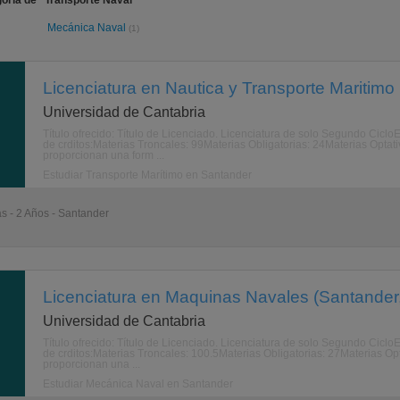
oría de "Transporte Naval"
Mecánica Naval
(1)
Licenciatura en Nautica y Transporte Maritimo
Universidad de Cantabria
Título ofrecido: Título de Licenciado. Licenciatura de solo Segundo Ciclo
de crditos:Materias Troncales: 99Materias Obligatorias: 24Materias Optat
proporcionan una form ...
Estudiar Transporte Marítimo en Santander
as - 2 Años - Santander
Licenciatura en Maquinas Navales (Santander,
Universidad de Cantabria
Título ofrecido: Título de Licenciado. Licenciatura de solo Segundo Ciclo
de crditos:Materias Troncales: 100.5Materias Obligatorias: 27Materias Opt
proporcionan una ...
Estudiar Mecánica Naval en Santander