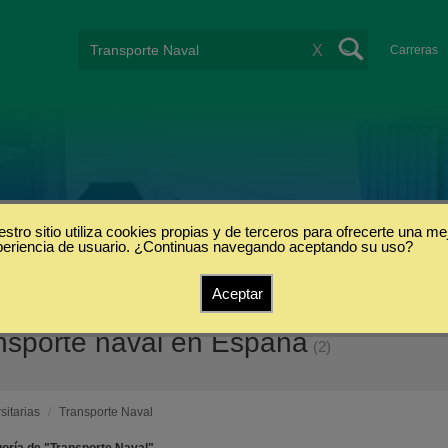
X
Carreras
stro sitio utiliza cookies propias y de terceros para ofrecerte una me
periencia de usuario. ¿Continuas navegando aceptando su uso?
Aceptar
ansporte naval en España
(2)
sitarias
/
Transporte Naval