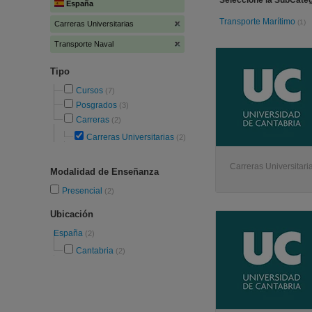
Seleccione la SubCateg
España
Transporte Marítimo
(1)
Carreras Universitarias
Transporte Naval
Tipo
Cursos
(7)
Posgrados
(3)
Carreras
(2)
Carreras Universitarias
(2)
Carreras Universitari
Modalidad de Enseñanza
Presencial
(2)
Ubicación
España
(2)
Cantabria
(2)