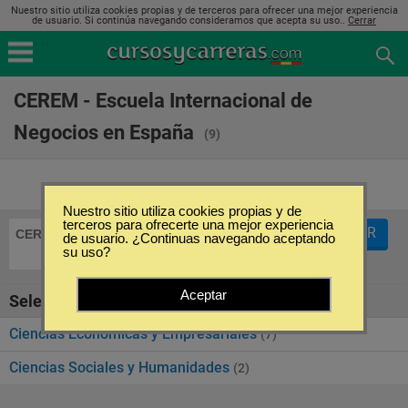
Nuestro sitio utiliza cookies propias y de terceros para ofrecer una mejor experiencia
de usuario. Si continúa navegando consideramos que acepta su uso..
Cerrar
CEREM - Escuela Internacional de
Negocios en España
(9)
Nuestro sitio utiliza cookies propias y de
terceros para ofrecerte una mejor experiencia
FILTRAR
CEREM - Escuela Internacional de Negocios
de usuario. ¿Continuas navegando aceptando
su uso?
Aceptar
Seleccione la categoría
Ciencias Económicas y Empresariales
(7)
Ciencias Sociales y Humanidades
(2)