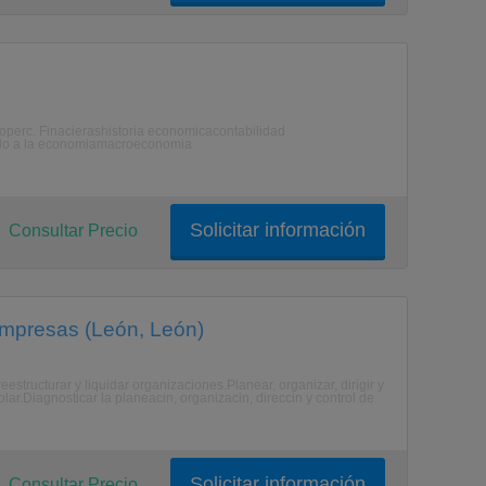
 operc. Finacierashistoria economicacontabilidad
cado a la economiamacroeconomia
Solicitar información
Consultar Precio
Empresas (León, León)
eestructurar y liquidar organizaciones.Planear, organizar, dirigir y
olar.Diagnosticar la planeacin, organizacin, direccin y control de
Solicitar información
Consultar Precio