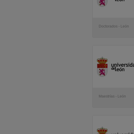
UCAM - Universidad Católica San Antonio Murcia
(1)
Acedis Formación
(1)
CITM - Centro de la Imagen y la Tecnologia Multimedia
(1)
UPO - Universidad Pablo de Olavide
(1)
Doctorados - León
UJAEN - Universidad de Jaén
(1)
USJ - Universidad San Jorge
(1)
INFOREM - Instituto de Formación y Empleo
(1)
Maestrías - León