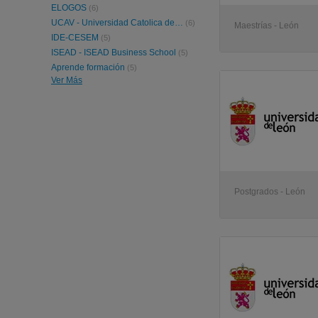
ELOGOS
(6)
UCAV - Universidad Catolica de Avila
(6)
Maestrías - León
IDE-CESEM
(5)
ISEAD - ISEAD Business School
(5)
Aprende formación
(5)
Ver Más
ESESA - Escuela de Negocios Malagueña
(4)
Escuela de Empresa
(4)
UDIMA - Universidad a Distancia de Madrid
(4)
IIMN - Instituto Internacional de Marketing y Negocio
(4)
Vonselma Education - Escuela de Liderazgo y Gobernación
(3)
COI - CELA OPEN INSTITUTE
(3)
Gade Escuela Superior
(3)
EEN - Escuela Europea de Negocios
(3)
Postgrados - León
Katedra Profesional
(3)
Intergrupo
(3)
Instituto Séneca
(3)
EDUTEK - Educación Técnica Profesional
(3)
UNED - Universidad Nacional de Educación a Distancia
(3)
InGaFor
(3)
IUP - Instituto Universitario de Postgrado
(3)
Azpe
(2)