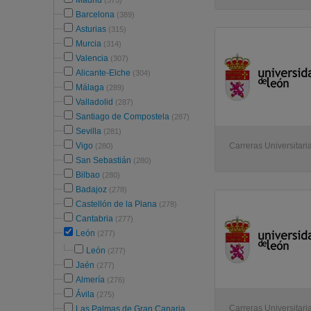
Madrid
(575)
Barcelona
(389)
Asturias
(315)
Murcia
(314)
Valencia
(307)
Alicante-Elche
(304)
Málaga
(289)
Valladolid
(287)
Santiago de Compostela
(287)
Sevilla
(281)
Vigo
Carreras Universitari
(280)
San Sebastián
(280)
Bilbao
(280)
Badajoz
(278)
Castellón de la Plana
(278)
Cantabria
(277)
León
(277)
León
(277)
Jaén
(277)
Almería
(276)
Ávila
(275)
Carreras Universitari
Las Palmas de Gran Canaria