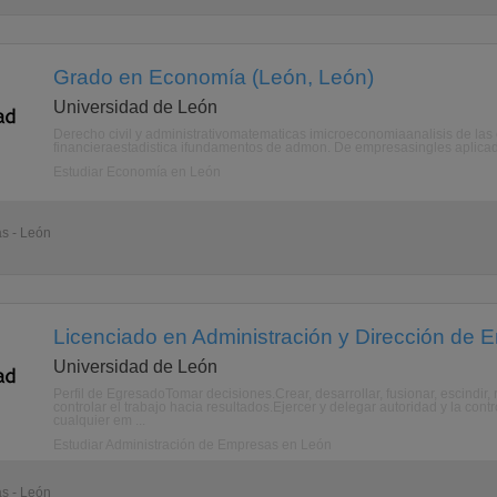
Grado en Economía (León, León)
Universidad de León
Derecho civil y administrativomatematicas imicroeconomiaanalisis de las
financieraestadistica ifundamentos de admon. De empresasingles apli
Estudiar Economía en León
as - León
Licenciado en Administración y Dirección de 
Universidad de León
Perfil de EgresadoTomar decisiones.Crear, desarrollar, fusionar, escindir, r
controlar el trabajo hacia resultados.Ejercer y delegar autoridad y la contr
cualquier em ...
Estudiar Administración de Empresas en León
as - León