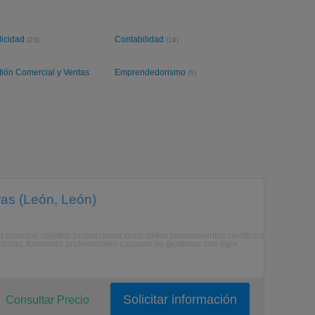
licidad
Contabilidad
(23)
(19)
tión Comercial y Ventas
Emprendedorismo
(5)
ras (León, León)
 principal objetivo proporcionar unos slidos conocimientos cientficos
doras, formando profesionales capaces de gestionar con rigor
Solicitar información
Consultar Precio