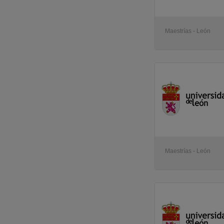
CODESA - Centro de Estudios CODESA
(2)
Comunidad Campus
(2)
UJI - Universidad Jaume I
(2)
Maestrías - León
IEB - Instituto de Estudios Bursatiles
(2)
CFE - Compañía de Formación Empresarial
(1)
CESDE - Centro de Estudios Superiores de la Empresa
(1)
Eniac Formación
(1)
GIO UPM - Grupo de ingeniería de Organización
(1)
ISED - Instituto Superior de Estudios
(1)
Instituto de Artes Visuales
(1)
ICJCE - Instituto de Censores Jurados de Cuentas de España
(1)
DH - Centro de Formación Delgado - Hernández
(1)
UC3M - Universidad Carlos III de Madrid
(1)
IEDE - IEDE Business School
(1)
EAE - Escuela de Administración de Empresas - Deusto
(1)
Maestrías - León
Centro de Estudios Trabasse
(1)
Centro de Estudios Garrigues
(1)
UE - Universidad Europea de Madrid
(1)
ALITER - Escuela Internacional De Negocios
(1)
EE - Estudios de Empresa
(1)
UA - Universidad de Alicante
(1)
UCV - Universidad Católica de Valencia
(1)