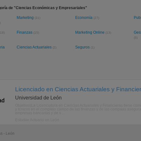
goría de "Ciencias Económicas y Empresariales"
Marketing
Economía
Pub
(31)
(27)
)
Finanzas
Marketing Online
Ges
(18)
(15)
(13)
(5)
ria
Ciencias Actuariales
Seguros
(2)
(1)
Licenciado en Ciencias Actuariales y Financie
Universidad de León
ObjetivosLa Licenciatura en Ciencias Actuariales y Financieras tiene como
y tcnicos en el complejo campo de las finanzas y de las compaas asegura
empresas bancarias y de s ...
Estudiar Actuario en León
as - León