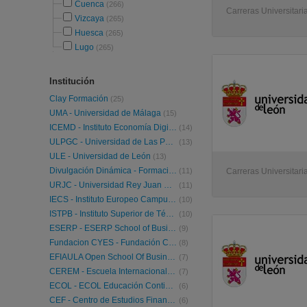
Cuenca
(266)
Carreras Universitari
Vizcaya
(265)
Huesca
(265)
Lugo
(265)
Institución
Clay Formación
(25)
UMA - Universidad de Málaga
(15)
ICEMD - Instituto Economía Digital ESIC
(14)
ULPGC - Universidad de Las Palmas de Gran Canaria
(13)
ULE - Universidad de León
(13)
Divulgación Dinámica - Formación a tu alcance
(11)
Carreras Universitari
URJC - Universidad Rey Juan Carlos
(11)
IECS - Instituto Europeo Campus Stellae
(10)
ISTPB - Instituto Superior de Técnicas y Prácticas Bancarias
(10)
ESERP - ESERP School of Business and Social Science
(9)
Fundacion CYES - Fundación Cultural y de Estudios Sociales
(8)
EFIAULA Open School Of Business and Social Leadership
(7)
CEREM - Escuela Internacional de Negocios
(7)
ECOL - ECOL Educación Continua On-Line
(6)
CEF - Centro de Estudios Financieros
(6)