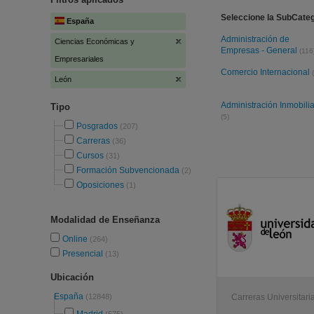
Seleccione la SubCate
España
Administración de
Ciencias Económicas y
Empresas - General
(116
Empresariales
Comercio Internacional
León
Administración Inmobilia
Tipo
(5)
Posgrados
(207)
Carreras
(36)
Cursos
(31)
Formación Subvencionada
(2)
Oposiciones
(1)
Modalidad de Enseñanza
Online
(264)
Presencial
(13)
Ubicación
España
(12848)
Carreras Universitari