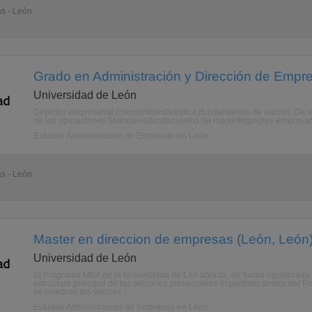
as - León
Grado en Administración y Dirección de Empr
Universidad de León
Derecho empresarial (mercantil)estadistica ifundamentos de admon. De
de las operaciones financierasfundamentos de marketingingles empres
Estudiar Administración de Empresas en León
as - León
Master en direccion de empresas (León, León
Universidad de León
El Programa MBA de la Universidad de Len aborda, de forma equilibrada y
estructura principal de las sesiones presenciales impartidas dentro del P
se celebran los viernes ...
Estudiar Administración de Empresas en León