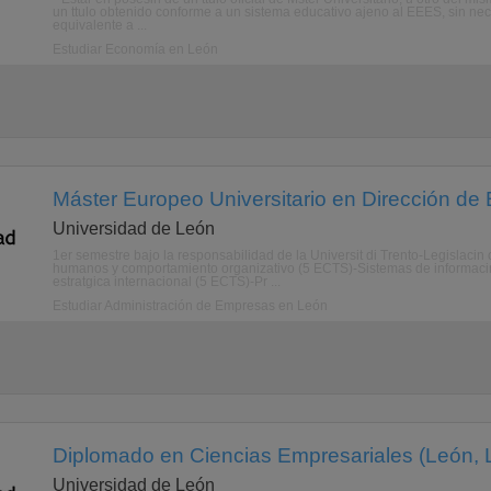
un ttulo obtenido conforme a un sistema educativo ajeno al EEES, sin ne
equivalente a ...
Estudiar Economía en León
Máster Europeo Universitario en Dirección de
Universidad de León
1er semestre bajo la responsabilidad de la Universit di Trento-Legislaci
humanos y comportamiento organizativo (5 ECTS)-Sistemas de informacin
estratgica internacional (5 ECTS)-Pr ...
Estudiar Administración de Empresas en León
Diplomado en Ciencias Empresariales (León, 
Universidad de León