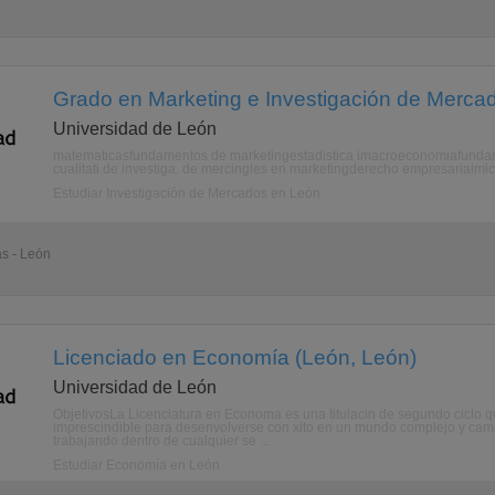
Grado en Marketing e Investigación de Merca
Universidad de León
matematicasfundamentos de marketingestadistica imacroeconomiafundam
cualitati.de investiga. de mercingles en marketingderecho empresarialm
Estudiar Investigación de Mercados en León
as - León
Licenciado en Economía (León, León)
Universidad de León
ObjetivosLa Licenciatura en Economa es una titulacin de segundo ciclo 
imprescindible para desenvolverse con xito en un mundo complejo y cambia
trabajando dentro de cualquier se ...
Estudiar Economía en León