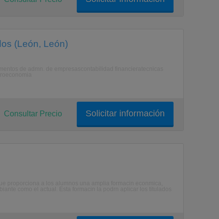
dos (León, León)
entos de admn. de empresascontabilidad financieratecnicas
icroeconomia
Solicitar información
Consultar Precio
que proporciona a los alumnos una amplia formacin econmica,
nte como el actual. Esta formacin la podrn aplicar los titulados