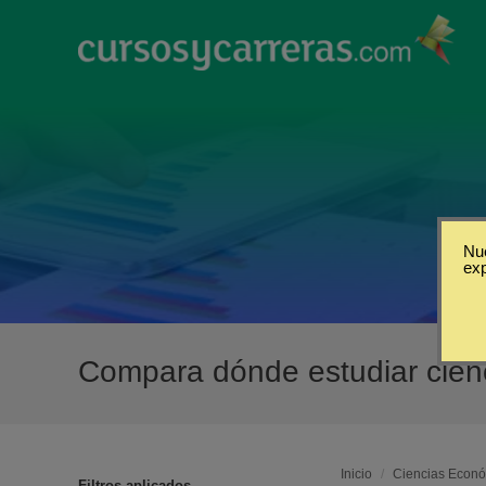
Nue
ex
Compara dónde estudiar cien
Inicio
/
Ciencias Econó
Filtros aplicados