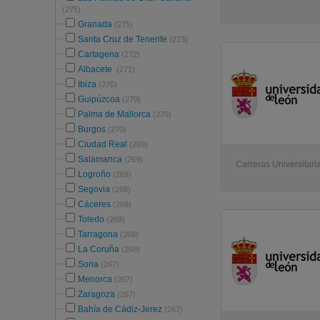
(275)
Granada
(275)
Santa Cruz de Tenerife
(273)
Cartagena
(272)
Albacete
(271)
Ibiza
(270)
Guipúzcoa
(270)
Palma de Mallorca
(270)
Burgos
(270)
Ciudad Real
(269)
Salamanca
(269)
Carreras Universitari
Logroño
(269)
Segovia
(268)
Cáceres
(268)
Toledo
(268)
Tarragona
(268)
La Coruña
(268)
Soria
(267)
Menorca
(267)
Zaragoza
(267)
Bahía de Cádiz-Jerez
(267)