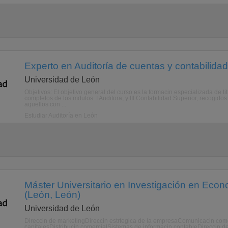
Experto en Auditoría de cuentas y contabilidad
Universidad de León
Objetivos: El objetivo general del curso es la formacin especializada de t
completos de los mdulos: I Auditora, y III Contabilidad Superior, recogid
aquellos con ...
Estudiar Auditoría en León
Máster Universitario en Investigación en Eco
(León, León)
Universidad de León
Direccin de marketingDireccin estrtegica de la empresaComunicacin com
capitalesDistribucin comercialSistemas de informacin contableDireccin 