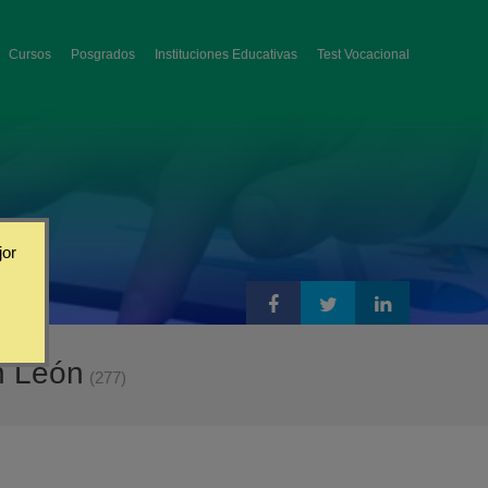
Cursos
Posgrados
Instituciones Educativas
Test Vocacional
jor
n León
(277)