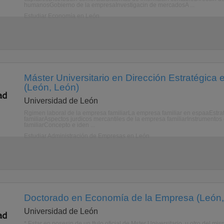
humanosGobierno de la empresaInvestigacin de mercadosA ...
Estudiar Economía en León
Máster Universitario en Dirección Estratégica
(León, León)
Universidad de León
Rgimen laboral de la empresa familiarLa empresa familiar en espaaEstrat
familiarAspectos jurdicos mercantiles de la empresa familiarInstrumentos 
familiarConcepto e iden ...
Estudiar Administración de Empresas en León
Doctorado en Economía de la Empresa (León,
Universidad de León
* Estar en posesin de un ttulo oficial de Mster Universitario, u otro del m