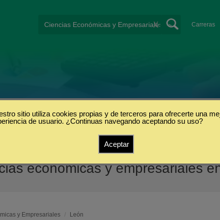
X
Carreras
stro sitio utiliza cookies propias y de terceros para ofrecerte una me
periencia de usuario. ¿Continuas navegando aceptando su uso?
Aceptar
cias económicas y empresariales e
micas y Empresariales
/
León