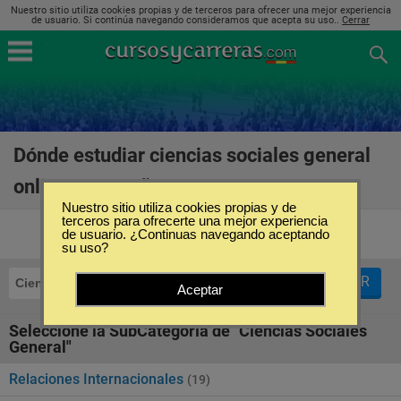
Nuestro sitio utiliza cookies propias y de terceros para ofrecer una mejor experiencia
de usuario. Si continúa navegando consideramos que acepta su uso..
Cerrar
Dónde estudiar ciencias sociales general
online en España
(48)
Nuestro sitio utiliza cookies propias y de
terceros para ofrecerte una mejor experiencia
de usuario. ¿Continuas navegando aceptando
su uso?
FILTRAR
Ciencias Sociales General
Online
Aceptar
Seleccione la SubCategoría de "Ciencias Sociales
General"
Relaciones Internacionales
(19)