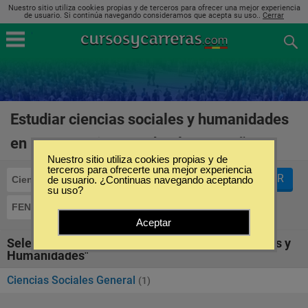
Nuestro sitio utiliza cookies propias y de terceros para ofrecer una mejor experiencia
de usuario. Si continúa navegando consideramos que acepta su uso..
Cerrar
Estudiar ciencias sociales y humanidades
en FENA Business School en España
(1)
Nuestro sitio utiliza cookies propias y de
terceros para ofrecerte una mejor experiencia
FILTRAR
Ciencias Sociales y Humanidades
de usuario. ¿Continuas navegando aceptando
su uso?
FENA Business School
Aceptar
Seleccione la SubCategoría de "Ciencias Sociales y
Humanidades"
Ciencias Sociales General
(1)