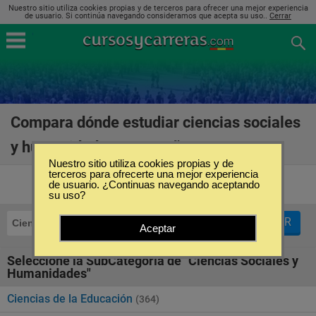
Nuestro sitio utiliza cookies propias y de terceros para ofrecer una mejor experiencia
de usuario. Si continúa navegando consideramos que acepta su uso..
Cerrar
Compara dónde estudiar ciencias sociales
y humanidades en España
(1324)
Nuestro sitio utiliza cookies propias y de
terceros para ofrecerte una mejor experiencia
de usuario. ¿Continuas navegando aceptando
su uso?
FILTRAR
Ciencias Sociales y Humanidades
Aceptar
Seleccione la SubCategoría de "Ciencias Sociales y
Humanidades"
Ciencias de la Educación
(364)