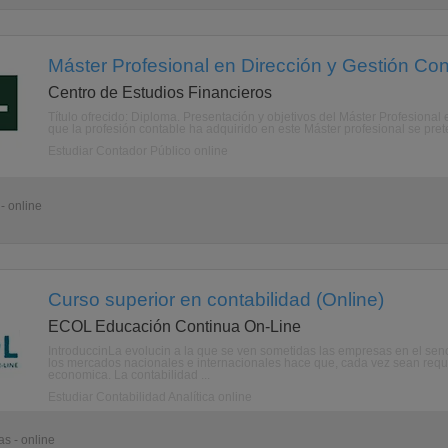
Máster Profesional en Dirección y Gestión Con
Centro de Estudios Financieros
Título ofrecido: Diploma. Presentación y objetivos del Máster Profesional
que la profesión contable ha adquirido en este Máster profesional se pret
Estudiar Contador Público online
- online
Curso superior en contabilidad (Online)
ECOL Educación Continua On-Line
IntroduccinLa evolucin a la que se ven sometidas las empresas en el seno
los mercados nacionales e internacionales hace que, cada vez sean reque
economica. La contabilidad ...
Estudiar Contabilidad Analítica online
s - online