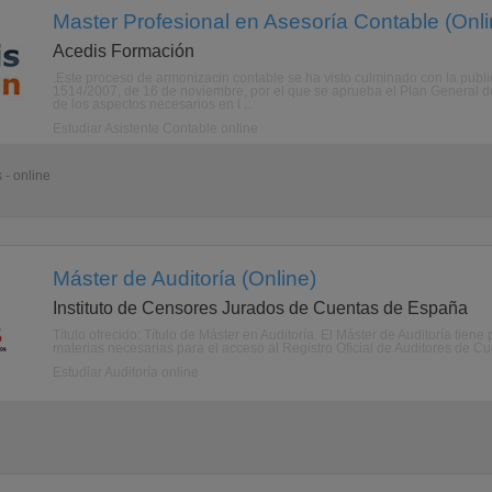
Master Profesional en Asesoría Contable (Onli
Acedis Formación
.Este proceso de armonizacin contable se ha visto culminado con la publ
1514/2007, de 16 de noviembre, por el que se aprueba el Plan General d
de los aspectos necesarios en l ...
Estudiar Asistente Contable online
 - online
Máster de Auditoría (Online)
Instituto de Censores Jurados de Cuentas de España
Título ofrecido: Título de Máster en Auditoría. El Máster de Auditoría tiene
materias necesarias para el acceso al Registro Oficial de Auditores de Cu
Estudiar Auditoría online