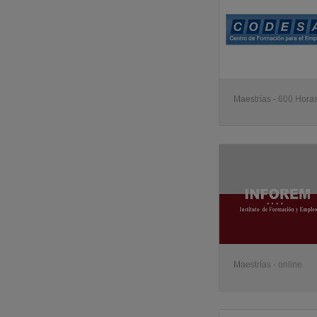
UVa - Universidad de Valladolid
(1)
UAL - Universidad de Almería
(1)
Acedis Formación
(1)
GesForEm - Gestión de Formación y Empleo
(1)
IEC - Instituto de Estudios Cajasol
(1)
Maestrías - 600 Horas
Maestrías - online