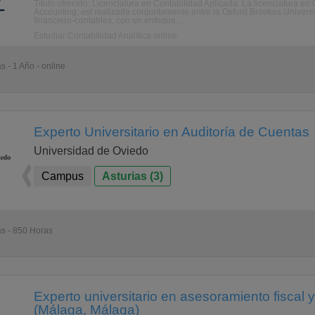
Título ofrecido: Licenciatura en Contabilidad Aplicada. La licenciatura e
Accounting, est realizada conjuntamente entre la Oxford Brookes Universi
financiero-contables, con un enfoque ...
Estudiar Contabilidad Analítica online
s - 1 Año - online
Experto Universitario en Auditoría de Cuentas
Universidad de Oviedo
Campus
Asturias (3)
as - 850 Horas
Experto universitario en asesoramiento fiscal
(Málaga, Málaga)