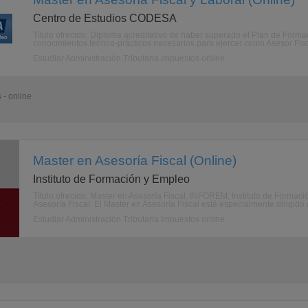
Centro de Estudios CODESA
Título ofrecido: Diploma acreditativo de haber superado el Plan de Formac
conocimientos teórico-prácticos necesarios para ejercer como Asesor Fiscal
Estudiar Administración Tributaria Impuestos online
 - online
Master en Asesoría Fiscal (Online)
Instituto de Formación y Empleo
Título ofrecido: Master en Asesoría Fiscal. INFOREM, Instituto de Forma
Asesoría Fiscal. El Master en Asesoría Fiscal está especialmente dirigido 
Estudiar Administración Tributaria Impuestos online