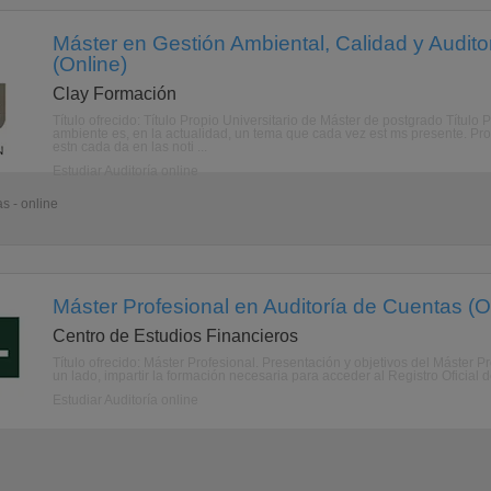
Máster en Gestión Ambiental, Calidad y Audit
(Online)
Clay Formación
Título ofrecido: Título Propio Universitario de Máster de postgrado Títul
ambiente es, en la actualidad, un tema que cada vez est ms presente. Pro
estn cada da en las noti ...
Estudiar Auditoría online
s - online
Máster Profesional en Auditoría de Cuentas (O
Centro de Estudios Financieros
Título ofrecido: Máster Profesional. Presentación y objetivos del Máster 
un lado, impartir la formación necesaria para acceder al Registro Oficial d
Estudiar Auditoría online