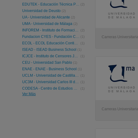
EDUTEK - Educación Técnica Profesional
(2)
Universidad de Deusto
(2)
UA - Universidad de Alicante
(2)
UMA - Universidad de Málaga
(2)
INFOREM - Instituto de Formación y Empleo
(2)
Fundacion CYES - Fundación Cultural y de Estudios Sociales
(1)
Carreras Universitari
ECOL - ECOL Educación Continua On-Line
(1)
ISEAD - ISEAD Business School
(1)
ICJCE - Instituto de Censores Jurados de Cuentas de España
(1)
CEU - Universidad San Pablo
(1)
ENAE - ENAE - Business School
(1)
UCLM - Universidad de Castilla-La Mancha
(1)
UC3M - Universidad Carlos III de Madrid
(1)
CODESA - Centro de Estudios CODESA
(1)
Ver Más
UMH - Universidad Miguel Hernández de Elche
(1)
UPCT - Universidad Politécnica de Cartagena
(1)
URJC - Universidad Rey Juan Carlos
(1)
Carreras Universitari
UAH - Universidad de Alcalá
(1)
Uvigo - Universidade de Vigo
(1)
ULE - Universidad de León
(1)
UIB - Universitat de les Illes Balears
(1)