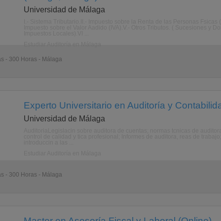
Universidad de Málaga
I.- Sistema Tributario.II.- Impuesto sobre la Renta de las Personas Fsicas 
Impuesto sobre el Valor Aadido (IVA).V.- Otros Tributos. ( Sucesiones y 
Impuestos Locales).VI ...
Estudiar Auditoría en Málaga
as - 300 Horas - Málaga
Experto Universitario en Auditoría y Contabili
Universidad de Málaga
AuditoriaLegislacin sobre auditora de cuentas; normas tcnicas de auditora
control de calidad y tica profesional; Informes de auditora, reas de trab
introduccin a las ...
Estudiar Auditoría en Málaga
as - 300 Horas - Málaga
Master en Asesoría Fiscal y Laboral (Online)