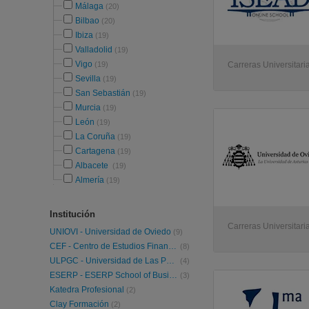
Málaga
(20)
Bilbao
(20)
Ibiza
(19)
Valladolid
(19)
Vigo
(19)
Carreras Universitaria
Sevilla
(19)
San Sebastián
(19)
Murcia
(19)
León
(19)
La Coruña
(19)
Cartagena
(19)
Albacete
(19)
Almería
(19)
Institución
Carreras Universitari
UNIOVI - Universidad de Oviedo
(9)
CEF - Centro de Estudios Financieros
(8)
ULPGC - Universidad de Las Palmas de Gran Canaria
(4)
ESERP - ESERP School of Business and Social Science
(3)
Katedra Profesional
(2)
Clay Formación
(2)