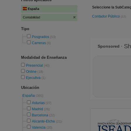
Seleccione la SubCateg
España
Contador Público
(22)
Contabilidad
Tipo
Posgrados
(53)
Carreras
(6)
Modalidad de Enseñanza
Presencial
(40)
Online
(18)
Ejecutiva
(1)
Ubicación
España
(365)
Asturias
(27)
Madrid
(26)
Barcelona
(22)
Alicante-Elche
(21)
Valencia
(20)