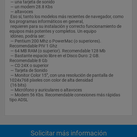
 los alumnos. Además, aprovechando dichas sesiones 
 — una tarjeta de sonido
presenciales se realizarán, en presencia de los 
 — un modem 28.8 Kbs
 profesores, los ejercicios de evaluación parciales o finales 
 — altavoces
correspondientes a cada uno de los módulos, 
 Eso sí, tanto los modelos más recientes de navegador, como 
 exámenes que son de naturaleza obligatoria.
los programas informáticos en general, 
 Cuando el número de alumnos y las materias así lo aconsejen, 
 requieren para su instalación y correcto funcionamiento de 
el Instituto de Censores Jurados 
equipos más potentes y completos. Un equipo 
 de Cuentas de España —bien de forma centralizada o a través 
 idóneo, podría ser:
de sus distintas Agrupaciones—, 
 — Pentium 200 Mhz o PowerMac (o superiores). 
 podrá impartir clases presenciales de apoyo sin que ello 
Recomendable PIV 1 Ghz
suponga ningún coste adicional para el 
 — 64 MB RAM (o superior). Recomendable 128 Mb
 alumno.
 — Bastante espacio libre en el Disco Duro: 2 GB. 
Recomendable 8 Gb
 El acceso inicial a la plataforma deberá realizarse antes de 
 — CD 24X o superior
transcurrido un 
 — Tarjeta de Sonido
 mes a partir de la remisión de la correspondiente clave de 
 — Monitor Color 15”, con una resolución de pantalla de 
acceso a la misma, 
1024x768 píxeles con color de alta densidad 
 a fin de que el alumno compruebe un correcto 
 (16 bits)
funcionamiento.
 — Micrófono y auriculares o altavoces
 Una vez transcurrido un mes desde la realización del examen 
 — Modem 56 Kbs. Recomendable conexiones más rápidas 
final del Módulo de Auditoría, 
tipo ADSL
 Contabilidad Superior, Materias Jurídicas y Materias 
Complementarias finalizará el acceso a la 
 plataforma de formación Blackboard y no podrá acceder a 
dichos Módulos
 Éxamenes:
Solicitar más información
 Terminado el aprendizaje de cada una de las partes en las que 