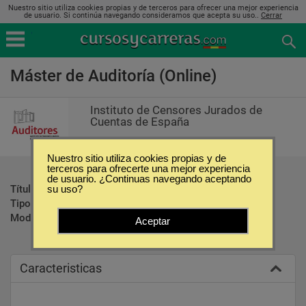
Nuestro sitio utiliza cookies propias y de terceros para ofrecer una mejor experiencia
de usuario. Si continúa navegando consideramos que acepta su uso..
Cerrar
Máster de Auditoría (Online)
Instituto de Censores Jurados de
Cuentas de España
Nuestro sitio utiliza cookies propias y de
terceros para ofrecerte una mejor experiencia
de usuario. ¿Continuas navegando aceptando
Título ofrecido:
Título de Máster en Auditoría
su uso?
Tipo:
Maestrías
Modalidad:
Online
Aceptar
Caracteristicas