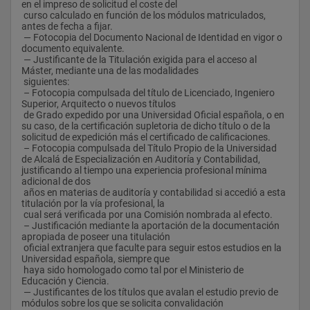
 la Universidad de Alcalá, obtendrán el Título Propio de Máster 
en el impreso de solicitud el coste del 
en Auditoría de 
 curso calculado en función de los módulos matriculados, 
 Módulo Contabilidad superior:
 la Universidad de Alcalá.
antes de fecha a fijar.
 -Contabilidad de costes.
 — Fotocopia del Documento Nacional de Identidad en vigor o 
 -Análisis contable.
 El estudio puede ser concluido por el alumno en un solo curso 
documento equivalente.
 -Consolidación contable.
académico si se posee previamente alguna de las titulaciones 
 — Justificante de la Titulación exigida para el acceso al 
que permiten la convalidación de módulos. Los alumnos que 
Máster, mediante una de las modalidades 
 Módulo Materias jurídicas:
no puedan 
 siguientes:
 -Derecho civil.
 alcanzar la totalidad de las convalidaciones previstas deberán 
 – Fotocopia compulsada del título de Licenciado, Ingeniero 
 -Derecho Mercantil. Derecho de Sociedades. Derecho 
realizar los estudios en dos cursos lectivos. Un alumno no 
Superior, Arquitecto o nuevos títulos 
Concursal.
podrá matricularse en cada curso de más de 36 créditos ECTS 
 de Grado expedido por una Universidad Oficial española, o en 
 -Derecho del trabajo y de la Seguridad Social. Derecho 
que equivalen a 360 
su caso, de la certificación supletoria de dicho título o de la 
Tributario.
 horas lectivas y 1080 horas de trabajo del alumno, graduando 
solicitud de expedición más el certificado de calificaciones.
de esta manera su esfuerzo.
 – Fotocopia compulsada del Título Propio de la Universidad 
 Módulo Materias complementarias:
de Alcalá de Especialización en Auditoría y Contabilidad, 
 -Sistemas de información e informática. Economía de la 
 Metodología:
justificando al tiempo una experiencia profesional mínima 
empresa.
 En las enseñanzas a distancia el alumno hace el esfuerzo 
adicional de dos 
 -Economía política y financiera. Matemáticas y estadística.
principal y lo dosifica a lo largo del tiempo. 
 años en materias de auditoría y contabilidad si accedió a esta 
 -Gestión financiera de las empresas
 Cuenta para ello con el material didáctico que recibe y con el 
titulación por la vía profesional, la 
apoyo que se le presta a través de la petición 
 cual será verificada por una Comisión nombrada al efecto.
 de cuantas aclaraciones necesite a lo largo de los cursos, bien 
 – Justificación mediante la aportación de la documentación 
por escrito, bien telefónicamente o por fax 
apropiada de poseer una titulación 
 o correo electrónico o correo ordinario en las horas que, a tal 
 oficial extranjera que faculte para seguir estos estudios en la 
efecto, se fijen de tutoría a distancia.
Universidad española, siempre que 
 Para facilitar el aprendizaje de las materias que comprende 
 haya sido homologado como tal por el Ministerio de 
cada módulo éstos se dividen en varias 
Educación y Ciencia.
 partes, de forma que cada una de ellas abarque materias 
 — Justificantes de los títulos que avalan el estudio previo de 
homogéneas, en las que se pueda apreciar 
módulos sobre los que se solicita convalidación 