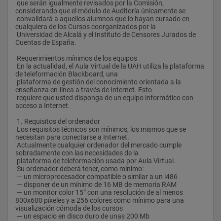
 el grado de avance en el aprendizaje por parte del alumno. 
 que serán igualmente revisados por la Comisión, 
 Al finalizar cada uno de los capítulos que forman los distintos 
considerando que el módulo de Auditoría únicamente se 
módulos, el alumno deberá realizar el 
 convalidará a aquellos alumnos que lo hayan cursado en 
 test de autocontrol que se incorpora en los mismos, 
cualquiera de los Cursos coorganizados por la 
verificando su solución con la que se propone en el 
 Universidad de Alcalá y el Instituto de Censores Jurados de 
 propio texto. Esto le servirá para juzgar el grado de avance en 
Cuentas de España.
cada una de las asignaturas, así como le 
 podrá hacer patentes las dudas o lagunas que le hubieran 
 Requerimientos mínimos de los equipos
podido surgir, las cuales podrá consultar de 
 En la actualidad, el Aula Virtual de la UAH utiliza la plataforma 
 la forma antes descrita.
de teleformación Blackboard, una 
 La docencia a distancia se complementará con clases 
 plataforma de gestión del conocimiento orientada a la 
presenciales —de asistencia voluntaria— en 
enseñanza en-línea a través de Internet. Esto 
 función de cada uno de los diferentes módulos. Para ello, los 
 requiere que usted disponga de un equipo informático con 
alumnos se agruparán por regiones en 
acceso a Internet.
 función del número de matriculados en cada módulo, 
intentando que su desplazamiento sea el menor 
 1. Requisitos del ordenador
 posible y por un espacio de tiempo mínimo. Estas clases 
 Los requisitos técnicos son mínimos, los mismos que se 
presenciales significan un importante apoyo a la 
necesitan para conectarse a Internet.
 enseñanza y servirán para exponer aquellos temas que en 
 Actualmente cualquier ordenador del mercado cumple 
cada momento se consideren más importantes de cada una 
sobradamente con las necesidades de la 
de las asignaturas, y para resolver y comentar las dudas que 
 plataforma de teleformación usada por Aula Virtual.
pudieran tener los alumnos asistentes a sus sesiones. 
 Su ordenador deberá tener, como mínimo:
Asimismo, se analizarán los temas más recientes que afecten 
 — un microprocesador compatible o similar a un i486
a la profesión 
 — disponer de un mínimo de 16 MB de memoria RAM
 de auditoría y contabilidad, tales como cambios legales, 
 — un monitor color 15” con una resolución de al menos 
nuevas disposiciones internacionales, etc., que 
800x600 píxeles y a 256 colores como mínimo para una 
 puedan considerarse parte del material sujeto a evaluación y 
visualización cómoda de los cursos
que, previamente se haya circularizado a 
 — un espacio en disco duro de unas 200 Mb