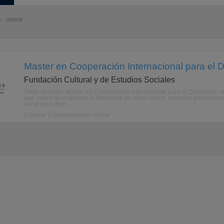
 - online
Master en Cooperación Internacional para el D
Fundación Cultural y de Estudios Sociales
Título ofrecido: Master en Cooperación Internacional para el Desarrollo. N
que sirven de evaluacin.A diferencia de otros cursos, nosotros pretendemo
servir para algo ...
Estudiar Cooperativismo online