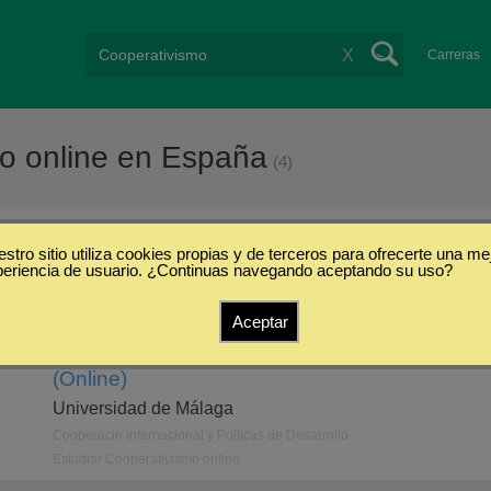
X
Carreras
mo online en España
(4)
stro sitio utiliza cookies propias y de terceros para ofrecerte una me
/
Online
periencia de usuario. ¿Continuas navegando aceptando su uso?
Aceptar
Doctorado en Cooperación Internacional y Polí
(Online)
Universidad de Málaga
Cooperacin Internacional y Polticas de Desarrollo
Estudiar Cooperativismo online