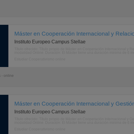
Máster en Cooperación Internacional y Relacio
Instituto Europeo Campus Stellae
Título ofrecido: Título propio de Máster en Cooperación Internacional y R
modalidad Online. Duración: El Máster tiene una duración mínima de 6 m
Estudiar Cooperativismo online
 - online
Máster en Cooperación Internacional y Gestió
Instituto Europeo Campus Stellae
Título ofrecido: Título propio de Máster en Cooperación Internacional y G
modalidad Online. Duración: El Máster tiene una duración mínima de 6 m
Estudiar Cooperativismo online