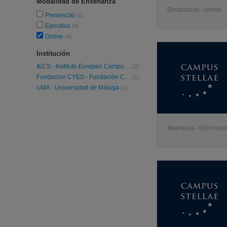
Modalidad de Enseñanza
Doctorados - online
Presencial
(6)
Ejecutiva
(4)
Online
(4)
Institución
IECS - Instituto Europeo Campus Stellae
(2)
Fundacion CYES - Fundación Cultural y de Estudios Sociales
(1)
UMA - Universidad de Málaga
(1)
Maestrías - 600 Horas