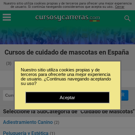
Nuestro sitio utiliza cookies propias y de terceros para ofrecer una mejor experiencia
de usuario. Si continúa navegando consideramos que acepta su uso..
Cerrar
Cursos de cuidado de mascotas en España
(3)
Nuestro sitio utiliza cookies propias y de
terceros para ofrecerte una mejor experiencia
de usuario. ¿Continuas navegando aceptando
su uso?
FILTRAR
Cursos
Cuidado de Mascotas
Aceptar
Seleccione la SubCategoría de "Cuidado de Mascotas"
Adiestramiento Canino
(2)
Peluquería y Estética
(1)