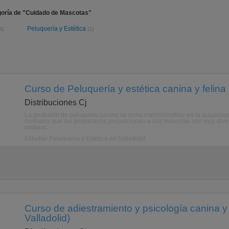
goría de "Cuidado de Mascotas"
Peluquería y Estética
2)
(1)
Curso de Peluquería y estética canina y felina (
Distribuciones Cj
La profesión de peluquero canino se torna imprescindible en la actualida
cuidados que los propietarios proporcionan a sus mascotas son muy divers
est&eac ...
Estudiar Peluquería y Estética en Valladolid
Curso de adiestramiento y psicología canina y f
Valladolid)