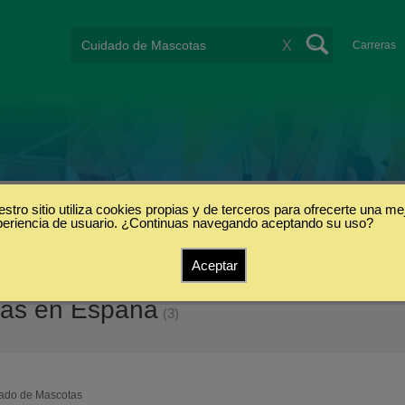
X
Carreras
stro sitio utiliza cookies propias y de terceros para ofrecerte una me
periencia de usuario. ¿Continuas navegando aceptando su uso?
Aceptar
tas en España
(3)
ado de Mascotas