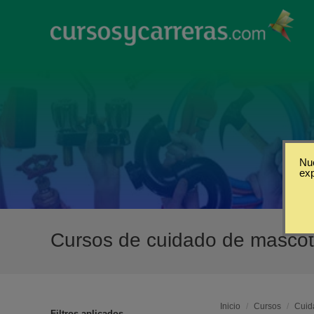
Nue
ex
Cursos de cuidado de masco
Inicio
/
Cursos
/
Cuid
Filtros aplicados