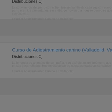
Distribuciones Cj
La convivencia del perro con el hombre se manifiesta cada vez con mayor
perro eran los alimentarios, sin embargo hoy en día nuestro deseo es qu
sus capaci ...
Estudiar Adiestramiento Canino en Valladolid
Curso de Adiestramiento canino (Valladolid, Val
Distribuciones Cj
La tenencia de animales de compañía, y su disfrute, es un fenómeno que 
países desarrollados. Hoy en día cuidar de nuestras mascotas constituye 
Estudiar Adiestramiento Canino en Valladolid