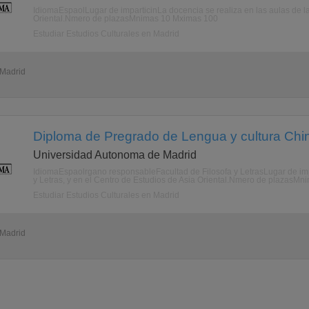
IdiomaEspaolLugar de imparticinLa docencia se realiza en las aulas de la 
Oriental.Nmero de plazasMnimas 10 Mximas 100
Estudiar Estudios Culturales en Madrid
 Madrid
Diploma de Pregrado de Lengua y cultura Chin
Universidad Autonoma de Madrid
IdiomaEspaolrgano responsableFacultad de Filosofa y LetrasLugar de impa
y Letras, y en el Centro de Estudios de Asia Oriental.Nmero de plazasM
Estudiar Estudios Culturales en Madrid
 Madrid