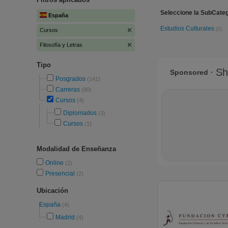
Seleccione la SubCatego
España
Estudios Culturales
(3)
Cursos
Filosofía y Letras
Tipo
Posgrados
(141)
Carreras
(80)
Cursos
(4)
Diplomados
(3)
Cursos
(1)
Modalidad de Enseñanza
Online
(2)
Presencial
(2)
Ubicación
España
(4)
Madrid
(4)