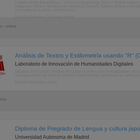
Listado de los temasTema 1: Gnero y migraciones.Tema 2: Anlisis histrico
integracin.Tema 4: Modelos de integracin.Tema 5: Actores pblicos y privado
Herramientas jurdico - penales y ju ...
Estudiar Estudios Culturales online
s - online
Análisis de Textos y Estilometría usando "R" (
Laboratorio de Innovación de Humanidades Digitales
Objetivo del CursoEl objetivo del curso es dotar a los investigadores de
investigaciones de minería de textos (text mining), problemas de atribució
Estudiar Narrativa online
line
Diploma de Pregrado de Lengua y cultura japo
Universidad Autonoma de Madrid