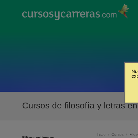
Nue
ex
Cursos de filosofía y letras 
Inicio
/
Cursos
/
Filos
Filtros aplicados