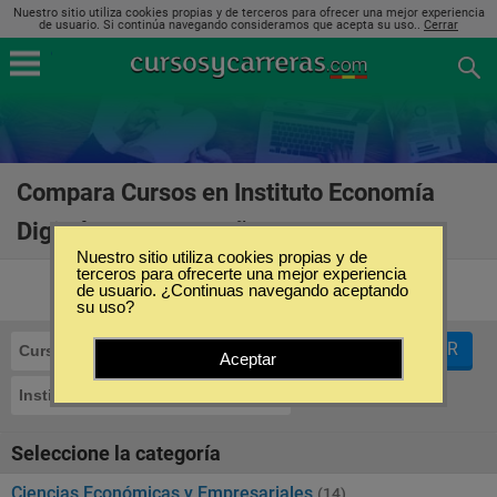
Nuestro sitio utiliza cookies propias y de terceros para ofrecer una mejor experiencia
de usuario. Si continúa navegando consideramos que acepta su uso..
Cerrar
Compara Cursos en Instituto Economía
Digital ESIC en España
(17)
Nuestro sitio utiliza cookies propias y de
terceros para ofrecerte una mejor experiencia
de usuario. ¿Continuas navegando aceptando
su uso?
FILTRAR
Cursos
Aceptar
Instituto Economía Digital ESIC
Seleccione la categoría
Ciencias Económicas y Empresariales
(14)