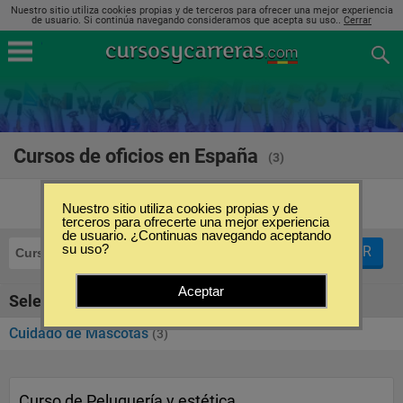
Nuestro sitio utiliza cookies propias y de terceros para ofrecer una mejor experiencia
de usuario. Si continúa navegando consideramos que acepta su uso..
Cerrar
Cursos de oficios en España
(3)
Nuestro sitio utiliza cookies propias y de
terceros para ofrecerte una mejor experiencia
de usuario. ¿Continuas navegando aceptando
su uso?
FILTRAR
Cursos
Oficios
Aceptar
Seleccione la SubCategoría de "Oficios"
Cuidado de Mascotas
(3)
Curso de Peluquería y estética