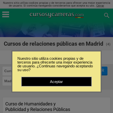
Nuestro sitio utiliza cookies propias y de terceros para ofrecer una mejor experiencia
de usuario. Si continúa navegando consideramos que acepta su uso..
Cerrar
Cursos de relaciones públicas en Madrid
(4)
Nuestro sitio utiliza cookies propias y de
terceros para ofrecerte una mejor experiencia
de usuario. ¿Continuas navegando aceptando
su uso?
FILTRAR
Cursos
Relaciones Públicas
Madrid
Aceptar
Curso de Humanidades y
Publicidad y Relaciones Públicas