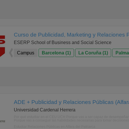
Curso de Publicidad, Marketing y Relaciones 
ESERP School of Business and Social Science
Campus
Barcelona (1)
La Coruña (1)
Palma 
ADE + Publicidad y Relaciones Públicas (Alfara
Universidad Cardenal Herrera
Por qué estudiar en el CEU UCH Porque vas a ser capaz de desempeñar pu
Porque vas a conseguir las habilidades necesarias para tomar decisiones e
Estudiar Relaciones Públicas en Alfara del Patriarca