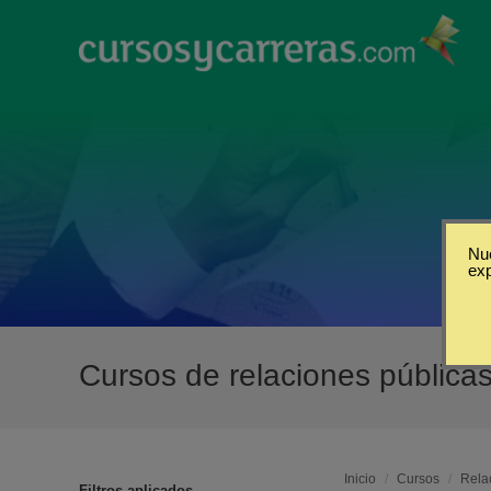
Nue
ex
Cursos de relaciones pública
Inicio
/
Cursos
/
Rela
Filtros aplicados