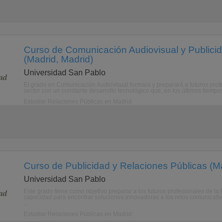
Curso de Comunicación Audiovisual y Publicid
(Madrid, Madrid)
Universidad San Pablo
El grado en Comunicación Audiovisual formará y preparará a futuros pro
sector con un constante desarrollo tecnológico que, en los últimos tiempo
Estudiar Relaciones Públicas en Madrid
Curso de Publicidad y Relaciones Públicas (Ma
Universidad San Pablo
Este grado tiene como objetivo preparar a los futuros profesionales de la
capacidad para encontrar soluciones innovadoras a los retos comunicati
...
Estudiar Relaciones Públicas en Madrid