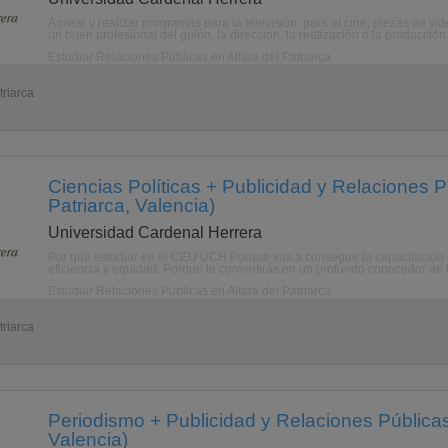
A crear y realizar programas para la televisión, para el cine, piezas de ví
un buen profesional del guión, la dirección, la realización o la producción.
Estudiar Relaciones Públicas en Alfara del Patriarca
triarca
Ciencias Políticas + Publicidad y Relaciones Pú
Patriarca, Valencia)
Universidad Cardenal Herrera
Por qué estudiar en el CEU UCH Porque vas a conseguir la capacitación n
eficiencia y equidad. Porque te convertirás en un profundo conocedor de l
Estudiar Relaciones Públicas en Alfara del Patriarca
triarca
Periodismo + Publicidad y Relaciones Públicas 
Valencia)