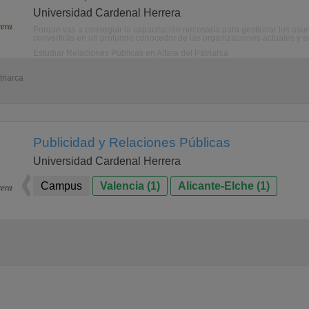
Universidad Cardenal Herrera
Porque vas a conseguir la capacitación necesaria para gestionar los asun
convertirás en un profundo conocedor de las organizaciones actuales y sus
Estudiar Relaciones Públicas en Alfara del Patriarca
triarca
Publicidad y Relaciones Públicas
Universidad Cardenal Herrera
Campus
Valencia (1)
Alicante-Elche (1)