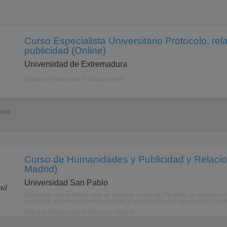
Curso Especialista Universitario Protocolo, rel
publicidad (Online)
Universidad de Extremadura
Estudiar Relaciones Públicas online
line
Curso de Humanidades y Publicidad y Relacio
Madrid)
Universidad San Pablo
Siguiendo una tradición que se remonta a más de 75 años, los estudio
completar la formación necesaria de un profesional del mundo de la Public
Estudiar Relaciones Públicas en Madrid