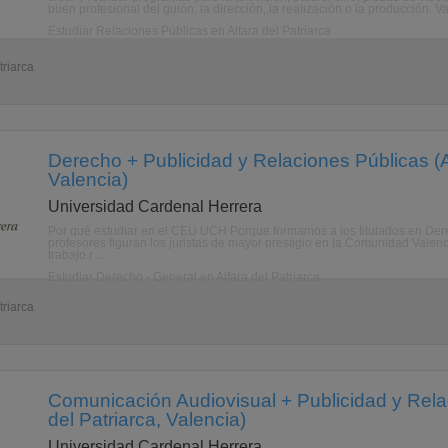
buen profesional del guión, la dirección, la realización o la producción. Va
Estudiar Relaciones Públicas en Alfara del Patriarca
triarca
Derecho + Publicidad y Relaciones Públicas (Al
Valencia)
Universidad Cardenal Herrera
Por qué estudiar en el CEU UCH Porque formamos a los titulados en Dere
profesores figuran los juristas de mayor prestigio en la Comunidad Valen
trabajo r ...
Estudiar Derecho - General en Alfara del Patriarca
triarca
Comunicación Audiovisual + Publicidad y Rela
del Patriarca, Valencia)
Universidad Cardenal Herrera