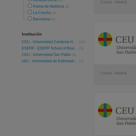
Alicante-Elche
(3)
Cursos - Madrid
Palma de Mallorca
(2)
La Coruña
(2)
Barcelona
(2)
Institución
CEU - Universidad Cardenal Herrera
(10)
ESERP - ESERP School of Business and Social Science
(3)
CEU - Universidad San Pablo
(3)
UEx - Universidad de Extremadura
(1)
Cursos - Madrid