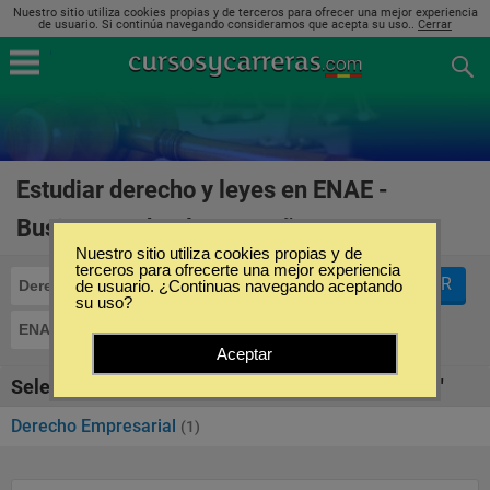
Nuestro sitio utiliza cookies propias y de terceros para ofrecer una mejor experiencia
de usuario. Si continúa navegando consideramos que acepta su uso..
Cerrar
Estudiar derecho y leyes en ENAE -
Business School en España
(1)
Nuestro sitio utiliza cookies propias y de
terceros para ofrecerte una mejor experiencia
FILTRAR
Derecho y Leyes
de usuario. ¿Continuas navegando aceptando
su uso?
ENAE - Business School
Aceptar
Seleccione la SubCategoría de "Derecho y Leyes"
Derecho Empresarial
(1)