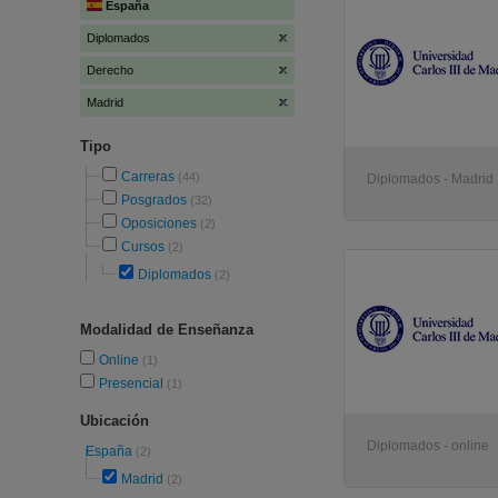
España
Diplomados
Derecho
Madrid
Tipo
Carreras
(44)
Diplomados - Madrid
Posgrados
(32)
Oposiciones
(2)
Cursos
(2)
Diplomados
(2)
Modalidad de Enseñanza
Online
(1)
Presencial
(1)
Ubicación
Diplomados - online
España
(2)
Madrid
(2)