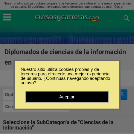
Nuestro sitio utiliza cookies propias y de terceros para ofrecer una mejor experiencia
de usuario. Si continúa navegando consideramos que acepta su uso..
Cerrar
Diplomados de ciencias de la información
en España
(3)
Nuestro sitio utiliza cookies propias y de
terceros para ofrecerte una mejor experiencia
de usuario. ¿Continuas navegando aceptando
su uso?
FILTRAR
Diplomados
Aceptar
Ciencias de la Información
Seleccione la SubCategoría de "Ciencias de la
Información"