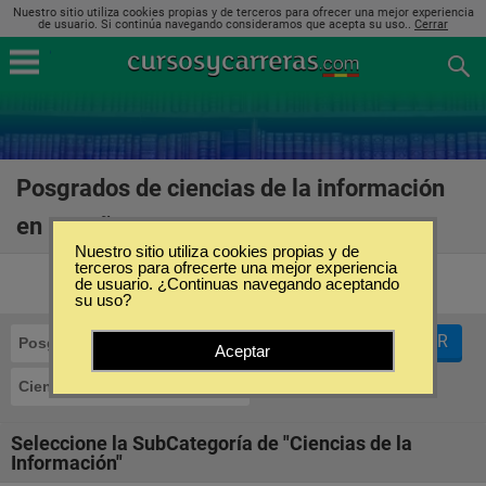
Nuestro sitio utiliza cookies propias y de terceros para ofrecer una mejor experiencia
de usuario. Si continúa navegando consideramos que acepta su uso..
Cerrar
Posgrados de ciencias de la información
en España
(14)
Nuestro sitio utiliza cookies propias y de
terceros para ofrecerte una mejor experiencia
de usuario. ¿Continuas navegando aceptando
su uso?
FILTRAR
Posgrados
Aceptar
Ciencias de la Información
Seleccione la SubCategoría de "Ciencias de la
Información"