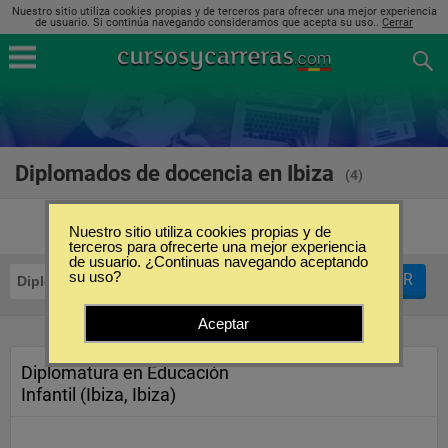
Nuestro sitio utiliza cookies propias y de terceros para ofrecer una mejor experiencia
de usuario. Si continúa navegando consideramos que acepta su uso..
Cerrar
Diplomados de docencia en Ibiza
(4)
Nuestro sitio utiliza cookies propias y de
terceros para ofrecerte una mejor experiencia
de usuario. ¿Continuas navegando aceptando
su uso?
FILTRAR
Diplomados
Docencia
Ibiza
Aceptar
Diplomatura en Educación
Infantil (Ibiza, Ibiza)