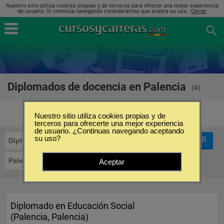
Nuestro sitio utiliza cookies propias y de terceros para ofrecer una mejor experiencia
de usuario. Si continúa navegando consideramos que acepta su uso..
Cerrar
Diplomados de docencia en Palencia
(4)
Nuestro sitio utiliza cookies propias y de
terceros para ofrecerte una mejor experiencia
de usuario. ¿Continuas navegando aceptando
su uso?
FILTRAR
Diplomados
Docencia
Palencia
Aceptar
Diplomado en Educación Social
(Palencia, Palencia)