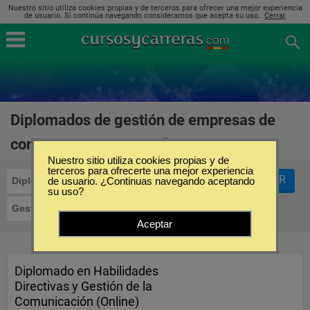
Nuestro sitio utiliza cookies propias y de terceros para ofrecer una mejor experiencia
de usuario. Si continúa navegando consideramos que acepta su uso..
Cerrar
Diplomados de gestión de empresas de
comunicación en España
(1)
Nuestro sitio utiliza cookies propias y de
terceros para ofrecerte una mejor experiencia
FILTRAR
Diplomados
de usuario. ¿Continuas navegando aceptando
su uso?
Gestión de Empresas de Comunicación
Aceptar
Diplomado en Habilidades
Directivas y Gestión de la
Comunicación (Online)