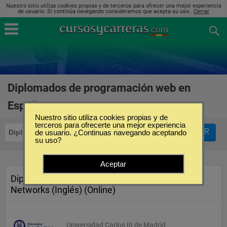
Nuestro sitio utiliza cookies propias y de terceros para ofrecer una mejor experiencia
de usuario. Si continúa navegando consideramos que acepta su uso..
Cerrar
Diplomados de programación web en
España
(2)
Nuestro sitio utiliza cookies propias y de
terceros para ofrecerte una mejor experiencia
FILTRAR
Diplomados
de usuario. ¿Continuas navegando aceptando
Programación Web
su uso?
Aceptar
Diploma de Experto in 5G
Networks (Inglés) (Online)
Universidad Carlos III de Madrid