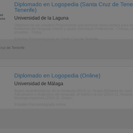
Diplomado en Logopedia (Santa Cruz de Tener
Tenerife)
Universidad de la Laguna
Objetivos de los estudios Proporcionar una formacin terico-prctica para re
trastornos del lenguaje infantil y adulto.Orientacin Profesional - Clnicas,
privadas.- Trabaj ...
Estudiar Psicopedagogía en Santa Cruz de Tenerife
ruz de Tenerife
Diplomado en Logopedia (Online)
Universidad de Málaga
Bases neurofisiolgicas de la conducta (2010-11, Grupo A)Diseos de caso
A)Evaluacin y diagnstico del lenguaje, el habla y la voz (2010-11, Grup
fonologa espaolas (2010-11, Grupo ...
Estudiar Psicopedagogía online