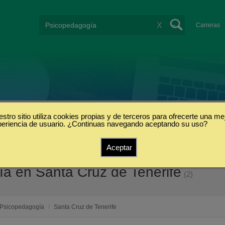
X
Carreras
stro sitio utiliza cookies propias y de terceros para ofrecerte una me
periencia de usuario. ¿Continuas navegando aceptando su uso?
Aceptar
a en Santa Cruz de Tenerife
(2)
Psicopedagogía
/
Santa Cruz de Tenerife