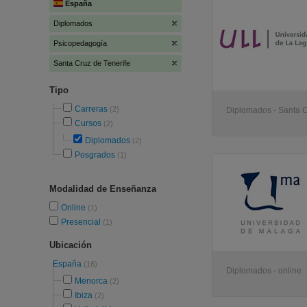
España
Diplomados
Psicopedagogía
Santa Cruz de Tenerife
Tipo
Carreras
(2)
Diplomados - Santa C
Cursos
(2)
Diplomados
(2)
Posgrados
(1)
Modalidad de Enseñanza
Online
(1)
Presencial
(1)
Ubicación
España
(16)
Diplomados - online
Menorca
(2)
Ibiza
(2)