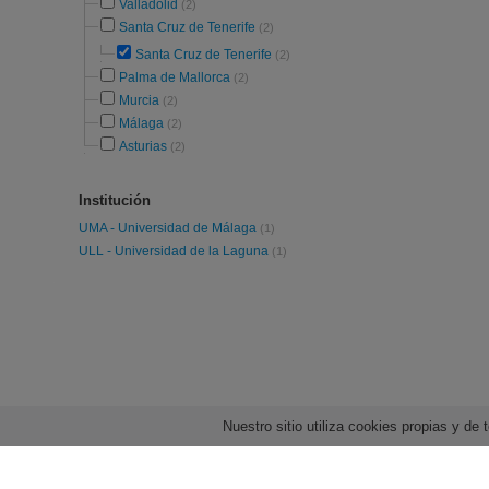
Valladolid
(2)
Santa Cruz de Tenerife
(2)
Santa Cruz de Tenerife
(2)
Palma de Mallorca
(2)
Murcia
(2)
Málaga
(2)
Asturias
(2)
Institución
UMA - Universidad de Málaga
(1)
ULL - Universidad de la Laguna
(1)
Nuestro sitio utiliza cookies propias y d