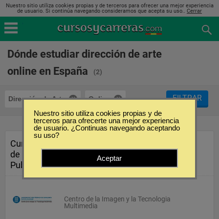
Nuestro sitio utiliza cookies propias y de terceros para ofrecer una mejor experiencia
de usuario. Si continúa navegando consideramos que acepta su uso..
Cerrar
Dónde estudiar dirección de arte
online en España
(2)
FILTRAR
Dirección de Arte
Online
Nuestro sitio utiliza cookies propias y de
terceros para ofrecerte una mejor experiencia
de usuario. ¿Continuas navegando aceptando
su uso?
Curso de Posgrado en Dirección
de Arte en Proyectos de
Aceptar
Publicidad Interactiva (Online)
Centro de la Imagen y la Tecnologia
Multimedia