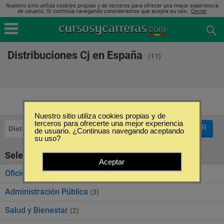
Nuestro sitio utiliza cookies propias y de terceros para ofrecer una mejor experiencia
de usuario. Si continúa navegando consideramos que acepta su uso..
Cerrar
Distribuciones Cj en España
(11)
Nuestro sitio utiliza cookies propias y de
terceros para ofrecerte una mejor experiencia
FILTRAR
Distribuciones Cj
de usuario. ¿Continuas navegando aceptando
su uso?
Seleccione la categoría
Aceptar
Oficios
(3)
Administración Pública
(3)
Salud y Bienestar
(2)