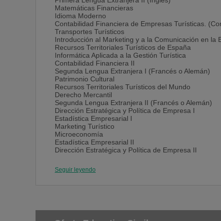
Primera Lengua Extranjera II (Inglés)
Matemáticas Financieras
Idioma Moderno
Contabilidad Financiera de Empresas Turísticas. (Con
Transportes Turísticos
Introducción al Marketing y a la Comunicación en la
Recursos Territoriales Turísticos de España
Informática Aplicada a la Gestión Turística
Contabilidad Financiera II
Segunda Lengua Extranjera I (Francés o Alemán)
Patrimonio Cultural
Recursos Territoriales Turísticos del Mundo
Derecho Mercantil
Segunda Lengua Extranjera II (Francés o Alemán)
Dirección Estratégica y Política de Empresa I
Estadística Empresarial I
Marketing Turístico
Microeconomía
Estadística Empresarial II
Dirección Estratégica y Política de Empresa II
Segunda Lengua Extranjera III (Francés o Alemán)
Psicología Social del Turismo
Seguir leyendo
Dirección de Producción
Macroeconomía
Análisis del Mercado Turístico
Derecho Administrativo del Turismo
Itinerarios Turísticos del Mundo e Información Turísti
Dirección Financiera I