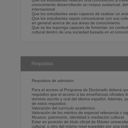
Que los estudiantes realicen una contribución a travé
conocimiento desarrollando un corpus sustancial, del
internacional
Que los estudiantes sean capaces de realizar un análi
Que los estudiantes sepan comunicarse con sus cole
en general acerca de sus áreas de conocimiento
Que se les suponga capaces de fomentar, en contexto
cultural dentro de una sociedad basada en el conoci
Requisitos
Requisitos de admisión
Para el acceso al Programa de Doctorado deberá que
requisitos que el acceso a las enseñanzas oficiales 
dominio escrito y oral del idioma español. Además, p
de estos requisitos:
Valoración del currículo académico.
Valoración de los méritos de especial relevancia o s
Museos: patrimonio, identidad e mediación cultural.
Estar en posición de título oficial de Máster univers
cultural, u otro del mismo nivel expedido por una in