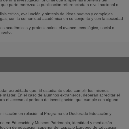
s de una investigación original que amplíe las fronteras del
 que parte merezca la publicación referenciada a nivel nacional o
sis crítico, evaluación y síntesis de ideas nuevas y complejas
gas, con la comunidad académica en su conjunto y con la sociedad
s académicos y profesionales, el avance tecnológico, social o
miento.
dar acreditado que: El estudiante debe cumplir los mismos
de máster. En el caso de alumnos extranjeros, deberán acreditar el
ara el acceso al período de investigación, que cumple con alguno
ignificación en relación al Programa de Doctorado Educación y
itario en Educación y Museos.Patrimonio, identidad y mediación
stitución de educación superior del Espacio Europeo de Educación