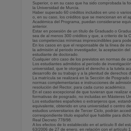
Superior, o en su caso que ha sido comprobada la f
la Universidad de Murcia.
Haber superado 60 créditos incluidos en uno o varios
o, en su caso, los créditos que se mencionan en el ap
Académica del Programa, puedan considerarse equival
anterior.
Estar en posesión de un título de Graduado o Gradu
sea de al menos 300 créditos y que, a criterio de l
las competencias mínimas imprescindibles para pode
En los casos en que el responsable de la línea de in
la admisión al periodo investigador, la aceptación de
estudiante de doctorado.
Cualquier otro caso de los previstos en normas de ca
Los estudiantes admitidos al período de investigaci
universidad, que le otorgará el derecho a la tutela ac
desarrollo de su trabajo y a la plenitud de derechos 
La matrícula se realizará en la Sección de Posgrado d
normas complementarias e instrucciones de admisión
resolución del Rector, para cada curso académico.
En el caso excepcional de que tuvieran que realizar 
formativas de posgrado, no incluidas en Másteres Uni
Los estudiantes españoles o extranjeros que, estando
equivalente, obtenido en una universidad o centro d
estudios universitarios de Tercer Ciclo, podrán acced
correspondiente título español que habilite para dic
Real Decreto 778/98.
A los efectos de lo establecido en el artículo 8 del 
63/2006 de 27 de enero, en relación con el artículo 1